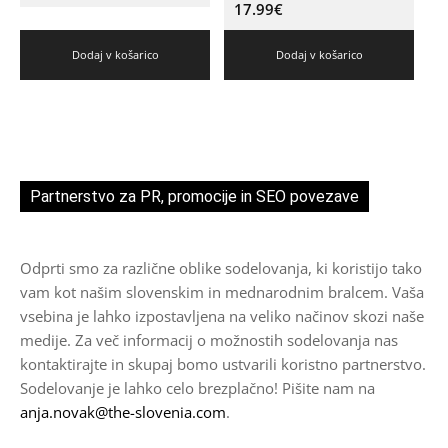
17.99
€
Dodaj v košarico
Dodaj v košarico
Partnerstvo za PR, promocije in SEO povezave
Odprti smo za različne oblike sodelovanja, ki koristijo tako
vam kot našim slovenskim in mednarodnim bralcem. Vaša
vsebina je lahko izpostavljena na veliko načinov skozi naše
medije. Za več informacij o možnostih sodelovanja nas
kontaktirajte in skupaj bomo ustvarili koristno partnerstvo.
Sodelovanje je lahko celo brezplačno! Pišite nam na
anja.novak@the-slovenia.com
.