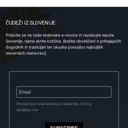
ČUDEŽI IZ SLOVENIJE
Prijavite se na naše tedenske e-novice in raziskujte lepote
Slovenije, njene skrite kotičke. Bodite obveščeni o prihajajočih
dogodkih in tradicijah ter okusite ponudbo najboljših
slovenskih restavracij.
Provide your email address to subscribe. For e.g
abc@xyz.com