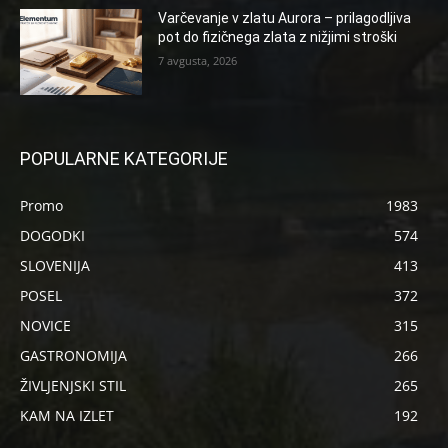
Varčevanje v zlatu Aurora – prilagodljiva
pot do fizičnega zlata z nižjimi stroški
7 avgusta, 2026
POPULARNE KATEGORIJE
Promo
1983
DOGODKI
574
SLOVENIJA
413
POSEL
372
NOVICE
315
GASTRONOMIJA
266
ŽIVLJENJSKI STIL
265
KAM NA IZLET
192