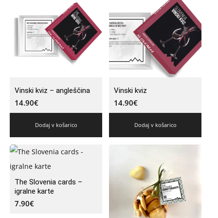
Vinski kviz – angleščina
Vinski kviz
14.90
€
14.90
€
Dodaj v košarico
Dodaj v košarico
The Slovenia cards –
igralne karte
7.90
€