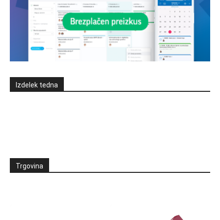
Izdelek tedna
Trgovina