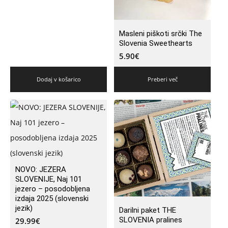
Masleni piškoti srčki The
Slovenia Sweethearts
5.90
€
Dodaj v košarico
Preberi več
NOVO: JEZERA
SLOVENIJE, Naj 101
jezero – posodobljena
izdaja 2025 (slovenski
jezik)
Darilni paket THE
SLOVENIA pralines
29.99
€