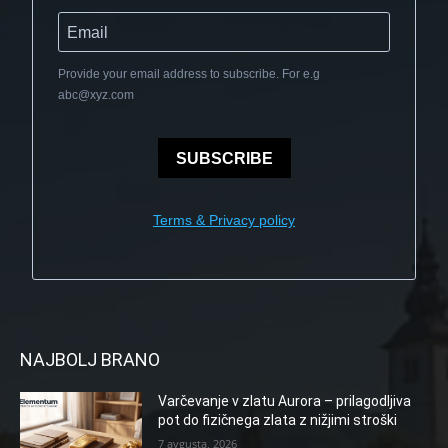
Provide your email address to subscribe. For e.g
abc@xyz.com
SUBSCRIBE
Terms & Privacy policy
NAJBOLJ BRANO
Varčevanje v zlatu Aurora – prilagodljiva
pot do fizičnega zlata z nižjimi stroški
7 avgusta, 2026