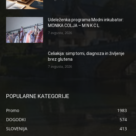
Udeleženka programa Modni inkubator:
MONIKA COLJA – M N K C L
7 avgusta, 2026
Celiakija: simptomi, diagnoza in življenje
brez glutena
7 avgusta, 2026
POPULARNE KATEGORIJE
Promo
1983
DOGODKI
574
SLOVENIJA
413