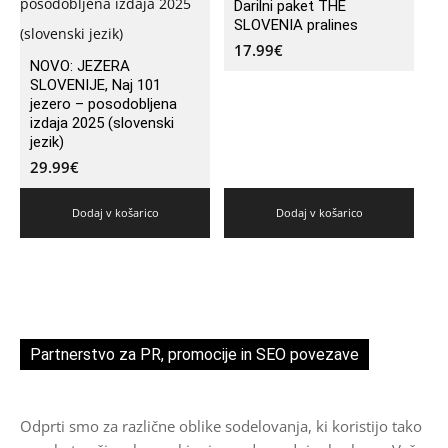
Darilni paket THE
SLOVENIA pralines
17.99
€
NOVO: JEZERA
SLOVENIJE, Naj 101
jezero – posodobljena
izdaja 2025 (slovenski
jezik)
29.99
€
Dodaj v košarico
Dodaj v košarico
Partnerstvo za PR, promocije in SEO povezave
Odprti smo za različne oblike sodelovanja, ki koristijo tako