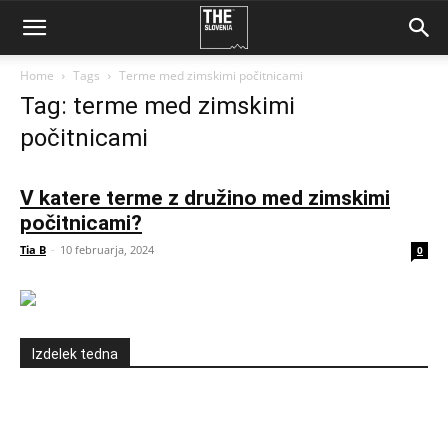
Home
Tags
Terme med zimskimi počitnicami
Tag: terme med zimskimi
počitnicami
V katere terme z družino med zimskimi
počitnicami?
Tia B
-
10 februarja, 2024
0
Izdelek tedna