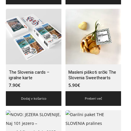
The Slovenia cards –
Masleni piškoti srčki The
igralne karte
Slovenia Sweethearts
7.90
€
5.90
€
Dodaj v košarico
Preberi več