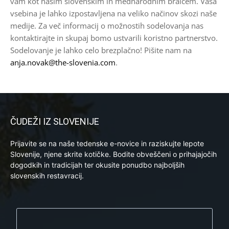
vam kot našim slovenskim in mednarodnim bralcem. Vaša
vsebina je lahko izpostavljena na veliko načinov skozi naše
medije. Za več informacij o možnostih sodelovanja nas
kontaktirajte in skupaj bomo ustvarili koristno partnerstvo.
Sodelovanje je lahko celo brezplačno! Pišite nam na
anja.novak@the-slovenia.com
.
ČUDEŽI IZ SLOVENIJE
Prijavite se na naše tedenske e-novice in raziskujte lepote
Slovenije, njene skrite kotičke. Bodite obveščeni o prihajajočih
dogodkih in tradicijah ter okusite ponudbo najboljših
slovenskih restavracij.