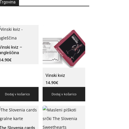
Trgovina
Vinski kviz –
angleščina
14.90
€
Vinski kviz
14.90
€
Dodaj v košarico
Dodaj v košarico
The Slovenia cards