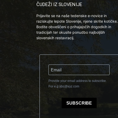
ČUDEŽI IZ SLOVENIJE
Prijavite se na naše tedenske e-novice in
raziskujte lepote Slovenije, njene skrite kotičke.
Bodite obveščeni o prihajajočih dogodkih in
tradicijah ter okusite ponudbo najboljših
slovenskih restavracij.
Provide your email address to subscribe.
For e.g
abc@xyz.com
SUBSCRIBE