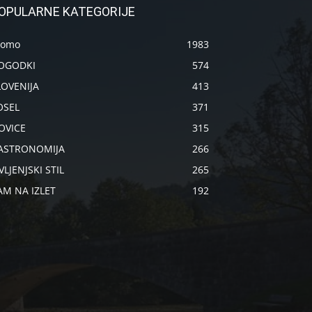
OPULARNE KATEGORIJE
romo
1983
OGODKI
574
LOVENIJA
413
OSEL
371
OVICE
315
ASTRONOMIJA
266
VLJENJSKI STIL
265
AM NA IZLET
192