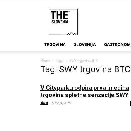
THE
Slovenia
TRGOVINA
SLOVENIJA
GASTRONOM
Home
Tags
SWY trgovina BTC
Tag: SWY trgovina BTC
V Cityparku odpira prva in edina
trgovina spletne senzacije SWY
Tia B
-
5 maja, 2025