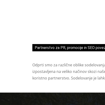
Partnerstvo za PR, promocije in SEO pove
Odprti smo za različne oblike sodelovanj
izpostavljena na veliko načinov skozi naš
koristno partnerstvo. Sodelovanje je lah