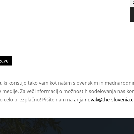
zave
a, ki koristijo tako vam kot našim slovenskim in mednarodni
e medije. Za več informacij o možnostih sodelovanja nas kont
ko celo brezplačno! Pišite nam na
anja.novak@the-slovenia.