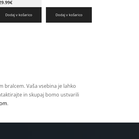
29.99
€
Dodaj v košarico
Dodaj v košarico
m bralcem. Vaša vsebina je lahko
aktirajte in skupaj bomo ustvarili
com
.