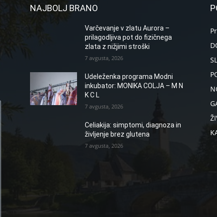
NAJBOLJ BRANO
P
Varčevanje v zlatu Aurora –
P
prilagodljiva pot do fizičnega
D
zlata z nižjimi stroški
7 avgusta, 2026
S
P
Udeleženka programa Modni
inkubator: MONIKA COLJA – M N
N
K C L
G
7 avgusta, 2026
ŽI
Celiakija: simptomi, diagnoza in
K
življenje brez glutena
7 avgusta, 2026