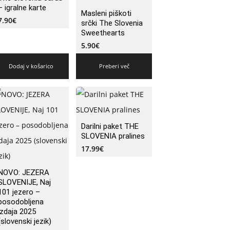
– igralne karte
Masleni piškoti
7.90
€
srčki The Slovenia
Sweethearts
5.90
€
Dodaj v košarico
Preberi več
Darilni paket THE
SLOVENIA pralines
17.99
€
NOVO: JEZERA
SLOVENIJE, Naj
101 jezero –
posodobljena
izdaja 2025
(slovenski jezik)