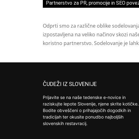
Partnerstvo za PR, promocije in SEO pove
Odprti smo za različne oblike sodelovanj
izpostavljena na veliko načinov skozi naš
koristno partnerstvo. Sodelovanje je lah
ČUDEŽI IZ SLOVENIJE
Prijavite se na naše tedenske e-novice in
raziskujte lepote Slovenije, njene skrite kotičke.
Bodite obveščeni o prihajajočih dogodkih in
tradicijah ter okusite ponudbo najboljših
slovenskih restavracij.