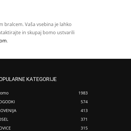
m bralcem. Vaša vsebina je lahko
aktirajte in skupaj bomo ustvarili
com
.
OPULARNE KATEGORIJE
romo
1983
OGODKI
574
LOVENIJA
413
OSEL
371
OVICE
315