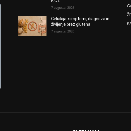
K C L
G
7 avgusta, 2026
ŽI
Celiakija: simptomi, diagnoza in
K
življenje brez glutena
7 avgusta, 2026