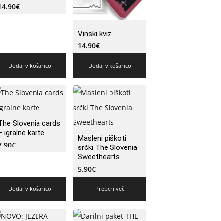
14.90
€
Vinski kviz
14.90
€
Dodaj v košarico
Dodaj v košarico
The Slovenia cards
– igralne karte
Masleni piškoti
7.90
€
srčki The Slovenia
Sweethearts
5.90
€
Dodaj v košarico
Preberi več