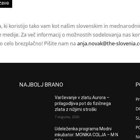
zave
a, ki koristijo tako vam kot našim slovenskim in mednarodni
e medije. Za več informacij o možnostih sodelovanja nas kont
ko celo brezplačno! Pišite nam na
anja.novak@the-slovenia.
NAJBOLJ BRANO
P
Varčevanje v zlatu Aurora –
P
prilagodljiva pot do fizičnega
D
zlata z nižjimi stroški
7 avgusta, 2026
S
P
Udeleženka programa Modni
inkubator: MONIKA COLJA – M N
N