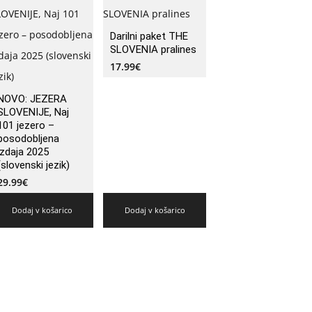
Darilni paket THE
SLOVENIA pralines
17.99
€
NOVO: JEZERA
SLOVENIJE, Naj
101 jezero –
posodobljena
izdaja 2025
(slovenski jezik)
29.99
€
Dodaj v košarico
Dodaj v košarico