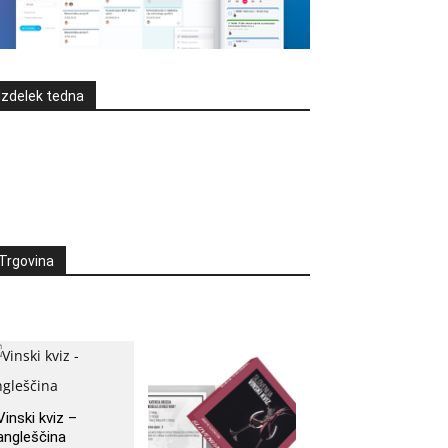
Izdelek tedna
Trgovina
Vinski kviz –
angleščina