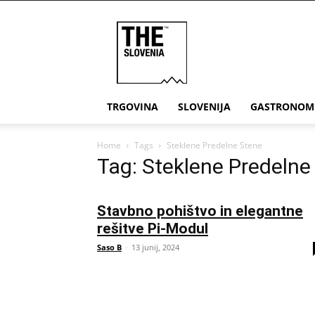
THE
Slovenia
TRGOVINA
SLOVENIJA
GASTRONOM
Home
Tags
Steklene Predelne Stene
Tag: Steklene Predelne
Stavbno pohištvo in elegantne
rešitve Pi-Modul
Saso B
-
13 junij, 2024