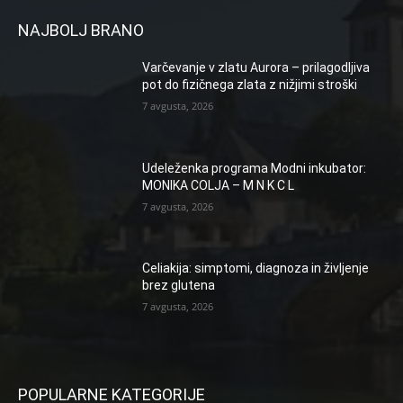
NAJBOLJ BRANO
Varčevanje v zlatu Aurora – prilagodljiva
pot do fizičnega zlata z nižjimi stroški
7 avgusta, 2026
Udeleženka programa Modni inkubator:
MONIKA COLJA – M N K C L
7 avgusta, 2026
Celiakija: simptomi, diagnoza in življenje
brez glutena
7 avgusta, 2026
POPULARNE KATEGORIJE