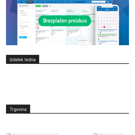
Izdelek tedna
Trgovina