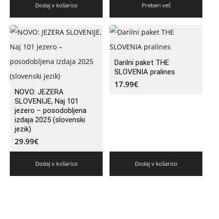
Dodaj v košarico
Preberi več
Darilni paket THE
SLOVENIA pralines
17.99
€
NOVO: JEZERA
SLOVENIJE, Naj 101
jezero – posodobljena
izdaja 2025 (slovenski
jezik)
29.99
€
Dodaj v košarico
Dodaj v košarico