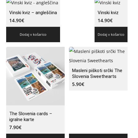
Vinski kviz – angleščina
Vinski kviz
14.90
€
14.90
€
Dodaj v košarico
Dodaj v košarico
Masleni piškoti srčki The
Slovenia Sweethearts
5.90
€
The Slovenia cards –
igralne karte
7.90
€