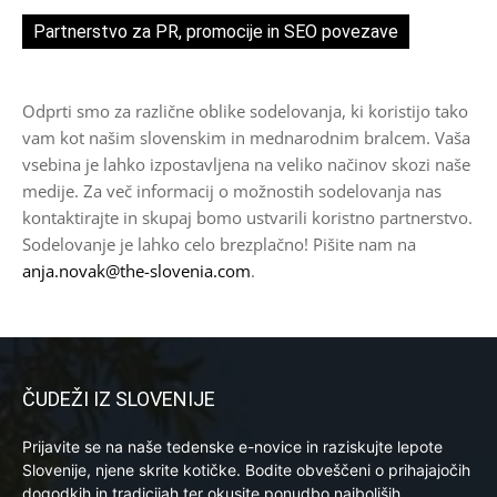
Partnerstvo za PR, promocije in SEO povezave
Odprti smo za različne oblike sodelovanja, ki koristijo tako
vam kot našim slovenskim in mednarodnim bralcem. Vaša
vsebina je lahko izpostavljena na veliko načinov skozi naše
medije. Za več informacij o možnostih sodelovanja nas
kontaktirajte in skupaj bomo ustvarili koristno partnerstvo.
Sodelovanje je lahko celo brezplačno! Pišite nam na
anja.novak@the-slovenia.com
.
ČUDEŽI IZ SLOVENIJE
Prijavite se na naše tedenske e-novice in raziskujte lepote
Slovenije, njene skrite kotičke. Bodite obveščeni o prihajajočih
dogodkih in tradicijah ter okusite ponudbo najboljših