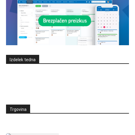
Izdelek tedna
Trgovina