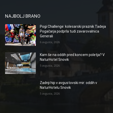
NAJBOLJ BRANO
Pogi Challenge: kolesarski praznik Tadeja
Pogačarja podprla tudi zavarovalnica
Generali
6 avgusta, 2026
Kam še na oddih pred koncem poletja? V
NaturHotel Snovik
5 avgusta, 2026
Zadnji hip v avgustovski mir: oddih v
NaturHotelu Snovik
5 avgusta, 2026