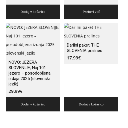
Dodaj v košarico
Preberi več
Darilni paket THE
SLOVENIA pralines
17.99
€
NOVO: JEZERA
SLOVENIJE, Naj 101
jezero – posodobljena
izdaja 2025 (slovenski
jezik)
29.99
€
Dodaj v košarico
Dodaj v košarico