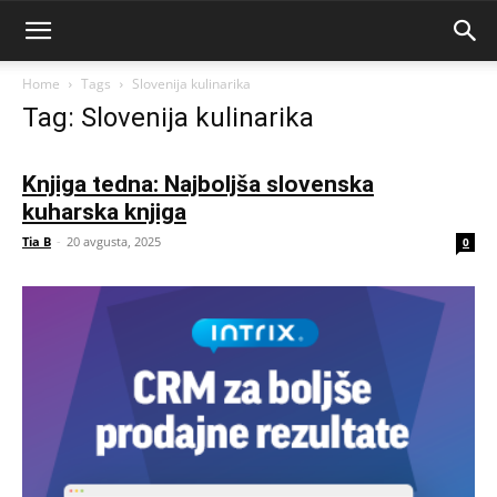
Home
Tags
Slovenija kulinarika
Tag: Slovenija kulinarika
Knjiga tedna: Najboljša slovenska
kuharska knjiga
Tia B
-
20 avgusta, 2025
0