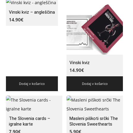
Vinski kviz – angleščina
14.90
€
Vinski kviz
14.90
€
Dodaj v košarico
Dodaj v košarico
The Slovenia cards –
Masleni piškoti srčki The
igralne karte
Slovenia Sweethearts
7.90
€
5.90
€