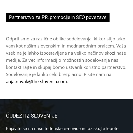
Partnerstvo za PR, promocije in SEO povezave
Odprti smo za različne oblike sodelovanja, ki koristijo tako
vam kot našim slovenskim in mednarodnim bralcem. Vaša
vsebina je lahko izpostavljena na veliko načinov skozi naše
medije. Za več informacij o možnostih sodelovanja nas
kontaktirajte in skupaj bomo ustvarili koristno partnerstvo.
Sodelovanje je lahko celo brezplačno! Pišite nam na
anja.novak@the-slovenia.com
.
ČUDEŽI IZ SLOVENIJE
Prijavite se na naše tedenske e-novice in raziskujte lepote