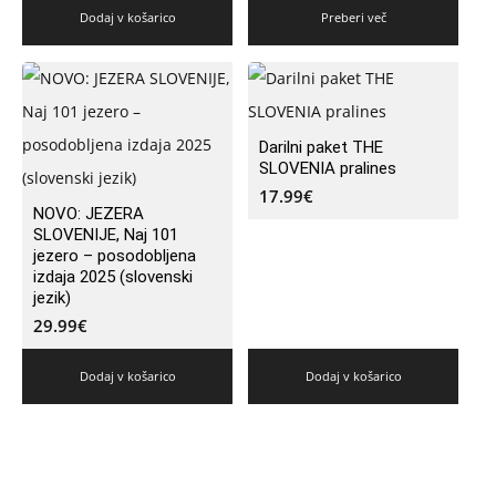
Dodaj v košarico
Preberi več
Darilni paket THE
SLOVENIA pralines
17.99
€
NOVO: JEZERA
SLOVENIJE, Naj 101
jezero – posodobljena
izdaja 2025 (slovenski
jezik)
29.99
€
Dodaj v košarico
Dodaj v košarico