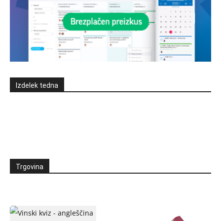
Izdelek tedna
Trgovina