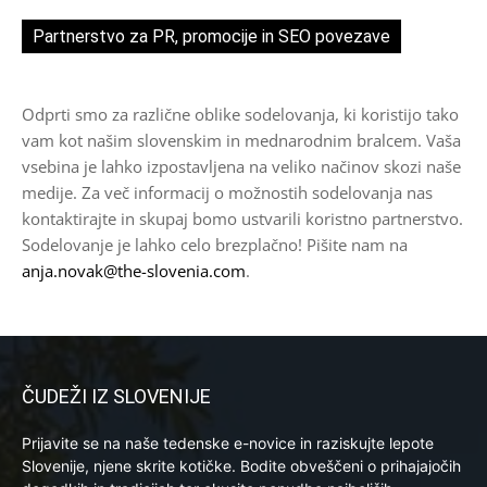
Partnerstvo za PR, promocije in SEO povezave
Odprti smo za različne oblike sodelovanja, ki koristijo tako
vam kot našim slovenskim in mednarodnim bralcem. Vaša
vsebina je lahko izpostavljena na veliko načinov skozi naše
medije. Za več informacij o možnostih sodelovanja nas
kontaktirajte in skupaj bomo ustvarili koristno partnerstvo.
Sodelovanje je lahko celo brezplačno! Pišite nam na
anja.novak@the-slovenia.com
.
ČUDEŽI IZ SLOVENIJE
Prijavite se na naše tedenske e-novice in raziskujte lepote
Slovenije, njene skrite kotičke. Bodite obveščeni o prihajajočih