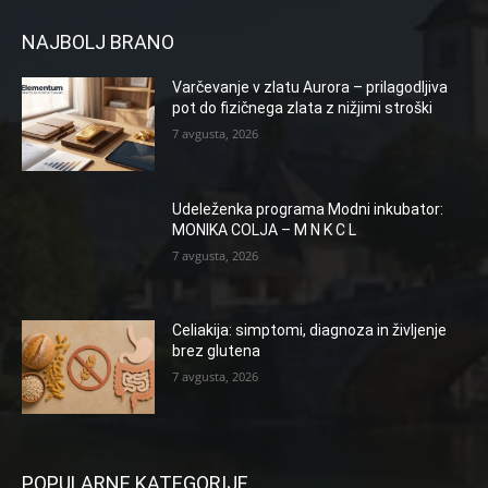
NAJBOLJ BRANO
Varčevanje v zlatu Aurora – prilagodljiva
pot do fizičnega zlata z nižjimi stroški
7 avgusta, 2026
Udeleženka programa Modni inkubator:
MONIKA COLJA – M N K C L
7 avgusta, 2026
Celiakija: simptomi, diagnoza in življenje
brez glutena
7 avgusta, 2026
POPULARNE KATEGORIJE