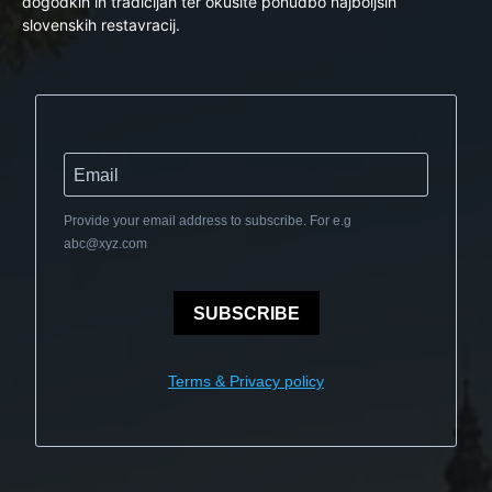
dogodkih in tradicijah ter okusite ponudbo najboljših
slovenskih restavracij.
Provide your email address to subscribe. For e.g
abc@xyz.com
SUBSCRIBE
Terms & Privacy policy