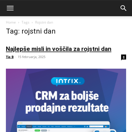
Home
Tags
Rojstni dan
Tag: rojstni dan
Najlepše misli in voščila za rojstni dan
Tia B
-
15 februarja, 2025
0