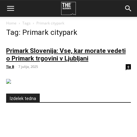
Home
Tags
Primark citypark
Tag: Primark citypark
Primark Slovenija: Vse, kar morate vedeti
o Primark trgovini v Ljubljani
Tia B
-
7 julija, 2025
0
Izdelek tedna