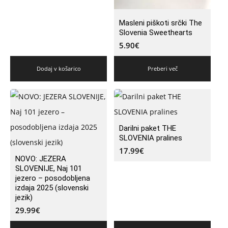
Masleni piškoti srčki The
Slovenia Sweethearts
5.90
€
Dodaj v košarico
Preberi več
Darilni paket THE
SLOVENIA pralines
17.99
€
NOVO: JEZERA
SLOVENIJE, Naj 101
jezero – posodobljena
izdaja 2025 (slovenski
jezik)
29.99
€