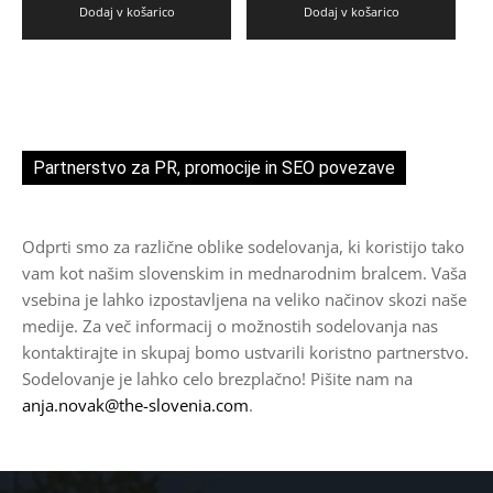
Dodaj v košarico
Dodaj v košarico
Partnerstvo za PR, promocije in SEO povezave
Odprti smo za različne oblike sodelovanja, ki koristijo tako
vam kot našim slovenskim in mednarodnim bralcem. Vaša
vsebina je lahko izpostavljena na veliko načinov skozi naše
medije. Za več informacij o možnostih sodelovanja nas
kontaktirajte in skupaj bomo ustvarili koristno partnerstvo.
Sodelovanje je lahko celo brezplačno! Pišite nam na
anja.novak@the-slovenia.com
.