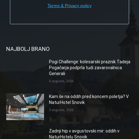
Terms & Privacy policy
NAJBOLJ BRANO
Pogi Challenge: kolesarski praznik Tadeja
Pogačarja podprla tudi zavarovalnica
Generali
6 avgusta, 2026
Kam še na oddih pred koncem poletja? V
NaturHotel Snovik
5 avgusta, 2026
Zadnji hip v avgustovski mir: oddih v
NaturHotelu Snovik