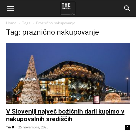
Home
Tags
Praznično nakupovanje
Tag: praznično nakupovanje
V Sloveniji največ božičnih daril kupimo v
nakupovalnih središčih
Tia B
-
25 novembra, 2025
0