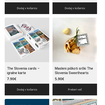
Dodaj v košarico
Dodaj v košarico
The Slovenia cards –
Masleni piškoti srčki The
igralne karte
Slovenia Sweethearts
7.90
€
5.90
€
Dodaj v košarico
Preberi več