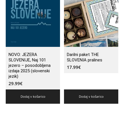
NOVO: JEZERA
Darilni paket THE
SLOVENIJE, Naj 101
SLOVENIA pralines
jezero – posodobljena
17.99
€
izdaja 2025 (slovenski
jezik)
29.99
€
Dodaj v košarico
Dodaj v košarico