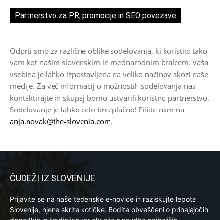
Partnerstvo za PR, promocije in SEO povezave
Odprti smo za različne oblike sodelovanja, ki koristijo tako
vam kot našim slovenskim in mednarodnim bralcem. Vaša
vsebina je lahko izpostavljena na veliko načinov skozi naše
medije. Za več informacij o možnostih sodelovanja nas
kontaktirajte in skupaj bomo ustvarili koristno partnerstvo.
Sodelovanje je lahko celo brezplačno! Pišite nam na
anja.novak@the-slovenia.com
.
ČUDEŽI IZ SLOVENIJE
Prijavite se na naše tedenske e-novice in raziskujte lepote
Slovenije, njene skrite kotičke. Bodite obveščeni o prihajajočih
dogodkih in tradicijah ter okusite ponudbo najboljših