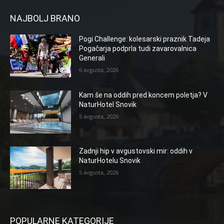
NAJBOLJ BRANO
Pogi Challenge: kolesarski praznik Tadeja
Pogačarja podprla tudi zavarovalnica
Generali
6 avgusta, 2026
Kam še na oddih pred koncem poletja? V
NaturHotel Snovik
5 avgusta, 2026
Zadnji hip v avgustovski mir: oddih v
NaturHotelu Snovik
5 avgusta, 2026
POPULARNE KATEGORIJE