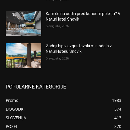
Kam še na oddih pred koncem poletja? V
NaturHotel Snovik
5 avgusta, 2026
Zadnji hip v avgustovski mir: oddih v
NaturHotelu Snovik
5 avgusta, 2026
POPULARNE KATEGORIJE
Promo
1983
DOGODKI
574
SLOVENIJA
413
POSEL
370