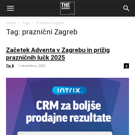
Home
Tags
Praznični Zagreb
Tag: praznični Zagreb
Začetek Adventa v Zagrebu in prižig
prazničnih lučk 2025
Tia B
-
1 decembra, 2025
0