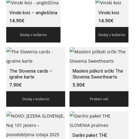
Vinski kviz – angleščina
Vinski kviz
14.90
€
14.90
€
Dodaj v košarico
Dodaj v košarico
The Slovenia cards –
Masleni piškoti srčki The
igralne karte
Slovenia Sweethearts
7.90
€
5.90
€
Dodaj v košarico
Preberi več
Darilni paket THE