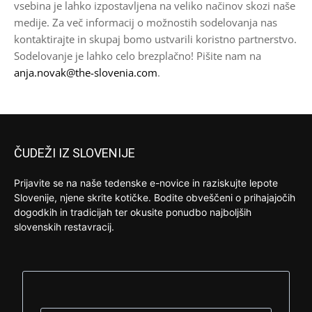
vsebina je lahko izpostavljena na veliko načinov skozi naše
medije. Za več informacij o možnostih sodelovanja nas
kontaktirajte in skupaj bomo ustvarili koristno partnerstvo.
Sodelovanje je lahko celo brezplačno! Pišite nam na
anja.novak@the-slovenia.com
.
ČUDEŽI IZ SLOVENIJE
Prijavite se na naše tedenske e-novice in raziskujte lepote
Slovenije, njene skrite kotičke. Bodite obveščeni o prihajajočih
dogodkih in tradicijah ter okusite ponudbo najboljših
slovenskih restavracij.