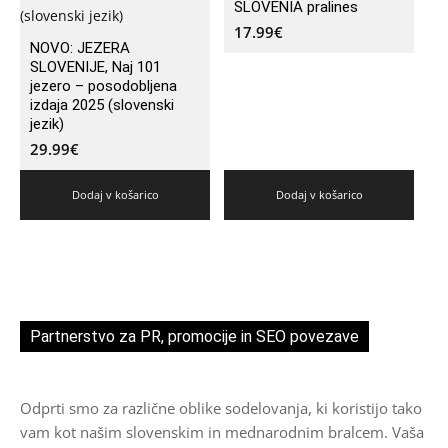
SLOVENIA pralines
17.99
€
NOVO: JEZERA
SLOVENIJE, Naj 101
jezero – posodobljena
izdaja 2025 (slovenski
jezik)
29.99
€
Dodaj v košarico
Dodaj v košarico
Partnerstvo za PR, promocije in SEO povezave
Odprti smo za različne oblike sodelovanja, ki koristijo tako
vam kot našim slovenskim in mednarodnim bralcem. Vaša