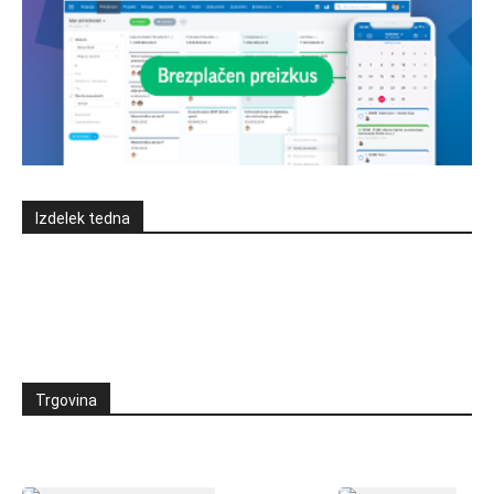
Izdelek tedna
Trgovina