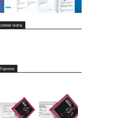
Izdelek tedna
Trgovina