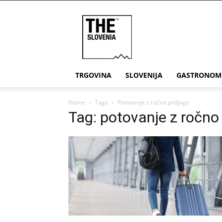
THE
Slovenia
TRGOVINA
SLOVENIJA
GASTRONOM
Home
Tags
Potovanje z ročno prtljago
Tag: potovanje z ročno 