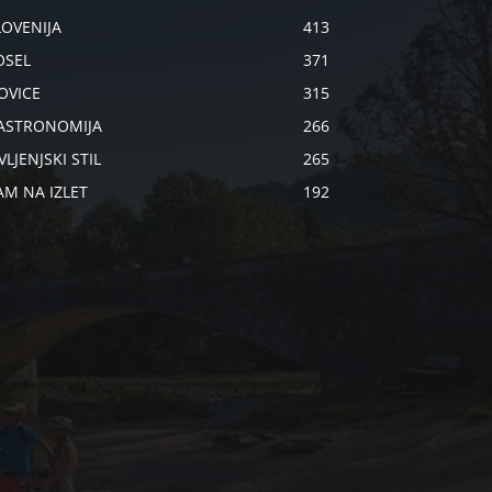
LOVENIJA
413
OSEL
371
OVICE
315
ASTRONOMIJA
266
VLJENJSKI STIL
265
AM NA IZLET
192