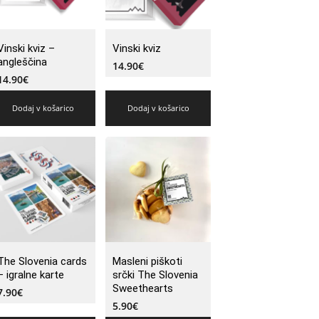
Vinski kviz –
Vinski kviz
angleščina
14.90
€
14.90
€
Dodaj v košarico
Dodaj v košarico
The Slovenia cards
Masleni piškoti
– igralne karte
srčki The Slovenia
Sweethearts
7.90
€
5.90
€