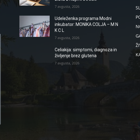
7 avgusta, 2026
S
P
Udeleženka programa Modni
inkubator: MONIKA COLJA – M N
N
K C L
G
7 avgusta, 2026
ŽI
Celiakija: simptomi, diagnoza in
K
življenje brez glutena
7 avgusta, 2026