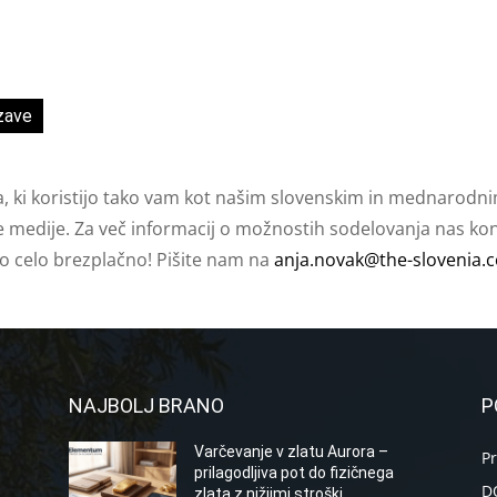
zave
a, ki koristijo tako vam kot našim slovenskim in mednarodni
e medije. Za več informacij o možnostih sodelovanja nas kont
ko celo brezplačno! Pišite nam na
anja.novak@the-slovenia.
NAJBOLJ BRANO
P
Varčevanje v zlatu Aurora –
P
prilagodljiva pot do fizičnega
D
zlata z nižjimi stroški