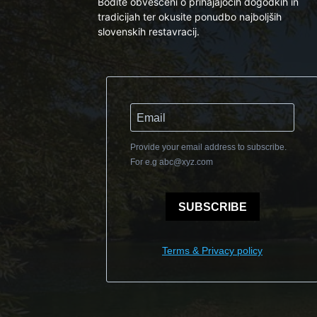
Bodite obveščeni o prihajajočih dogodkih in
tradicijah ter okusite ponudbo najboljših
slovenskih restavracij.
Provide your email address to subscribe.
For e.g
abc@xyz.com
SUBSCRIBE
Terms & Privacy policy