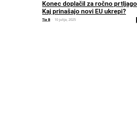
Konec doplačil za ročno prtljago
Kaj prinašajo novi EU ukrepi?
Tia B
-
10 julija, 2025