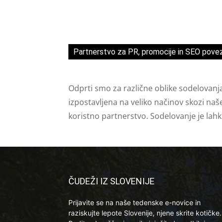
Partnerstvo za PR, promocije in SEO pove
Odprti smo za različne oblike sodelovanj
izpostavljena na veliko načinov skozi naš
koristno partnerstvo. Sodelovanje je lah
ČUDEŽI IZ SLOVENIJE
Prijavite se na naše tedenske e-novice in
raziskujte lepote Slovenije, njene skrite kotičke.