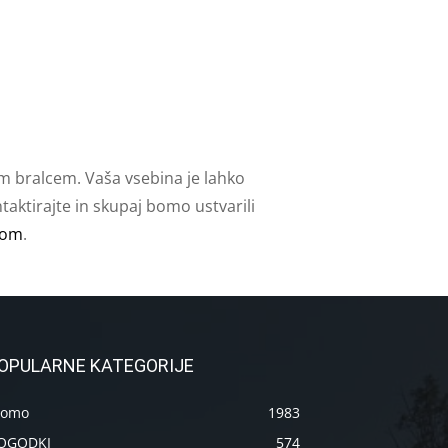
m bralcem. Vaša vsebina je lahko
aktirajte in skupaj bomo ustvarili
com
.
OPULARNE KATEGORIJE
romo
1983
OGODKI
574