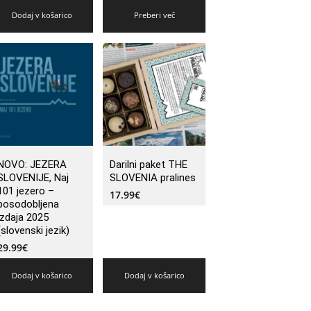
Dodaj v košarico
Preberi več
NOVO: JEZERA
Darilni paket THE
SLOVENIJE, Naj
SLOVENIA pralines
101 jezero –
17.99
€
posodobljena
izdaja 2025
(slovenski jezik)
29.99
€
Dodaj v košarico
Dodaj v košarico