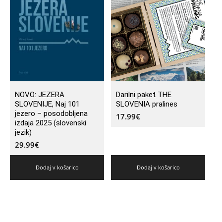
NOVO: JEZERA
Darilni paket THE
SLOVENIJE, Naj 101
SLOVENIA pralines
jezero – posodobljena
17.99
€
izdaja 2025 (slovenski
jezik)
29.99
€
Dodaj v košarico
Dodaj v košarico