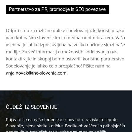
Partnerstvo za PR, promocije in SEO povezave
Odprti smo za različne oblike sodelovanja, ki koristijo tako
vam kot našim slovenskim in mednarodnim bralcem. Vaša
vsebina je lahko izpostavljena na veliko načinov skozi naše
medije. Za več informacij o možnostih sodelovanja nas
kontaktirajte in skupaj bomo ustvarili koristno partnerstvo.
Sodelovanje je lahko celo brezplačno! Pišite nam na
anja.novak@the-slovenia.com
.
ČUDEŽI IZ SLOVENIJE
Prijavite se na naše tedenske e-novice in raziskujte lepote
Slovenije, njene skrite kotičke. Bodite obveščeni o prihajajočih
dogodkih in tradicijah ter okusite ponudbo najboljših