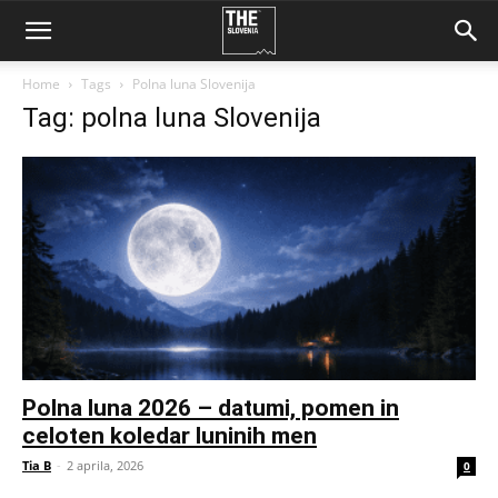
Home
Tags
Polna luna Slovenija
Tag: polna luna Slovenija
Polna luna 2026 – datumi, pomen in
celoten koledar luninih men
Tia B
-
2 aprila, 2026
0