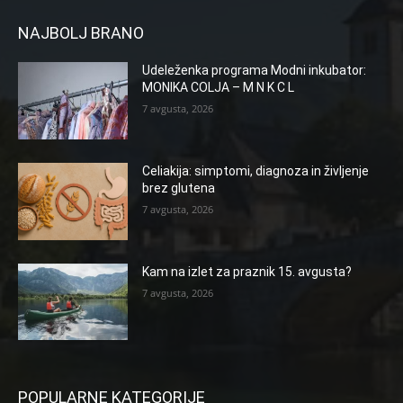
NAJBOLJ BRANO
Udeleženka programa Modni inkubator:
MONIKA COLJA – M N K C L
7 avgusta, 2026
Celiakija: simptomi, diagnoza in življenje
brez glutena
7 avgusta, 2026
Kam na izlet za praznik 15. avgusta?
7 avgusta, 2026
POPULARNE KATEGORIJE