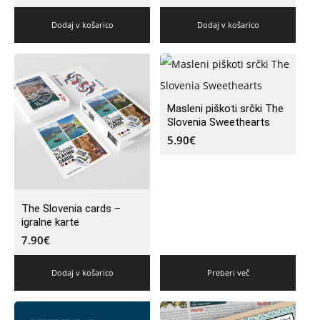
Dodaj v košarico
Dodaj v košarico
Masleni piškoti srčki The
Slovenia Sweethearts
5.90
€
The Slovenia cards –
igralne karte
7.90
€
Dodaj v košarico
Preberi več