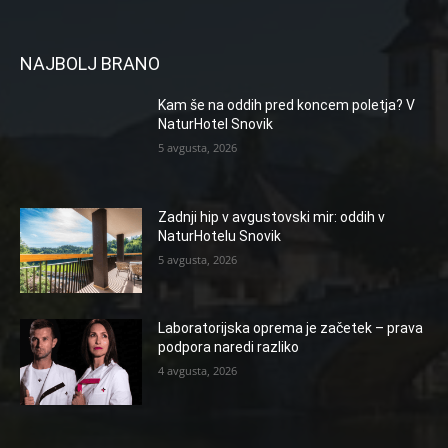
NAJBOLJ BRANO
Kam še na oddih pred koncem poletja? V
NaturHotel Snovik
5 avgusta, 2026
Zadnji hip v avgustovski mir: oddih v
NaturHotelu Snovik
5 avgusta, 2026
Laboratorijska oprema je začetek – prava
podpora naredi razliko
4 avgusta, 2026