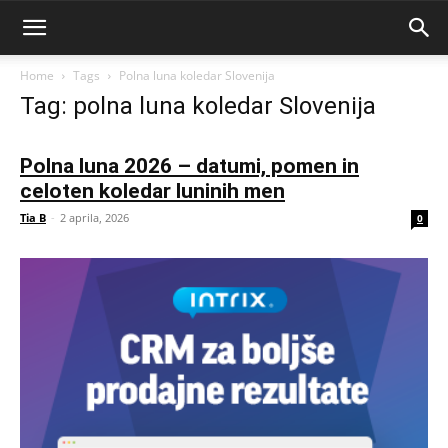
Home
Tags
Polna luna koledar Slovenija
Tag: polna luna koledar Slovenija
Polna luna 2026 – datumi, pomen in
celoten koledar luninih men
Tia B
-
2 aprila, 2026
0