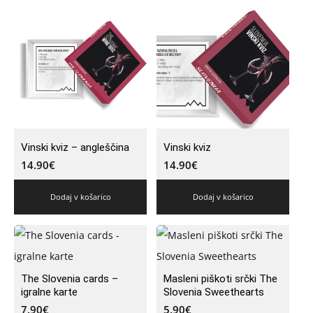
Vinski kviz – angleščina
Vinski kviz
14.90
€
14.90
€
Dodaj v košarico
Dodaj v košarico
The Slovenia cards –
Masleni piškoti srčki The
igralne karte
Slovenia Sweethearts
7.90
€
5.90
€