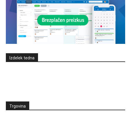
Izdelek tedna
Trgovina