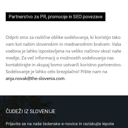
Partnerstvo za PR, promocije in SEO povezave
Odprti smo za različne oblike sodelovanja, ki koristijo tako
vam kot našim slovenskim in mednarodnim bralcem. Vaša
vsebina je lahko izpostavljena na veliko načinov skozi naše
medije. Za več informacij o možnostih sodelovanja nas
kontaktirajte in skupaj bomo ustvarili koristno partnerstvo.
Sodelovanje je lahko celo brezplačno! Pišite nam na
anja.novak@the-slovenia.com
.
ČUDEŽI IZ SLOVENIJE
Prijavite se na naše tedenske e-novice in raziskujte lepote