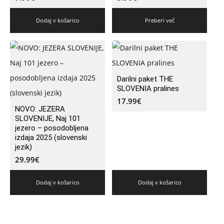
Dodaj v košarico
Preberi več
Darilni paket THE
SLOVENIA pralines
17.99
€
NOVO: JEZERA
SLOVENIJE, Naj 101
jezero – posodobljena
izdaja 2025 (slovenski
jezik)
29.99
€
Dodaj v košarico
Dodaj v košarico