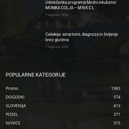
Udeleženka programa Modni inkubator:
MONIKA COLJA – M N K C L
7 avgusta, 2026
Celiakija: simptomi, diagnoza in življenje
brez glutena
7 avgusta, 2026
POPULARNE KATEGORIJE
Promo
1983
DOGODKI
574
SLOVENIJA
413
POSEL
371
NOVICE
315