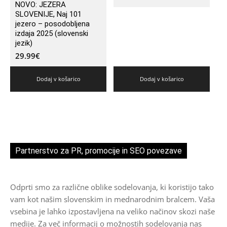
NOVO: JEZERA
SLOVENIJE, Naj 101
jezero – posodobljena
izdaja 2025 (slovenski
jezik)
29.99
€
Dodaj v košarico
Dodaj v košarico
Partnerstvo za PR, promocije in SEO povezave
Odprti smo za različne oblike sodelovanja, ki koristijo tako
vam kot našim slovenskim in mednarodnim bralcem. Vaša
vsebina je lahko izpostavljena na veliko načinov skozi naše
medije. Za več informacij o možnostih sodelovanja nas