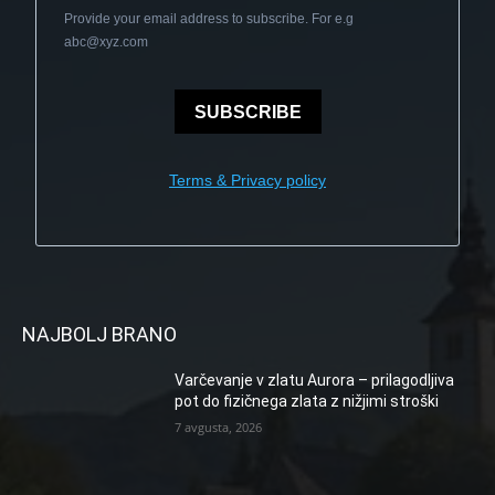
Provide your email address to subscribe. For e.g
abc@xyz.com
SUBSCRIBE
Terms & Privacy policy
NAJBOLJ BRANO
Varčevanje v zlatu Aurora – prilagodljiva
pot do fizičnega zlata z nižjimi stroški
7 avgusta, 2026