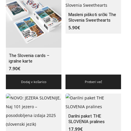
Masleni piškoti srčki The
Slovenia Sweethearts
5.90
€
The Slovenia cards –
igralne karte
7.90
€
Dodaj v košarico
Preberi več
Darilni paket THE
SLOVENIA pralines
17.99
€