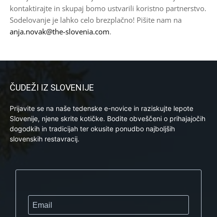
kontaktirajte in skupaj bomo ustvarili koristno partnerstvo.
Sodelovanje je lahko celo brezplačno! Pišite nam na
anja.novak@the-slovenia.com
.
ČUDEŽI IZ SLOVENIJE
Prijavite se na naše tedenske e-novice in raziskujte lepote
Slovenije, njene skrite kotičke. Bodite obveščeni o prihajajočih
dogodkih in tradicijah ter okusite ponudbo najboljših
slovenskih restavracij.