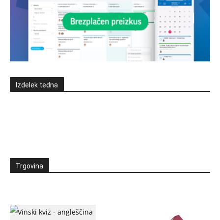
Izdelek tedna
Trgovina