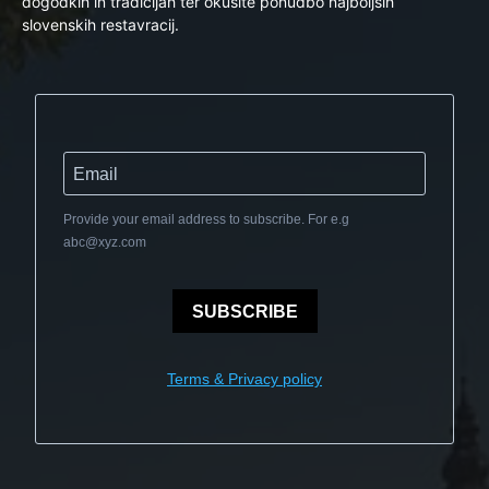
dogodkih in tradicijah ter okusite ponudbo najboljših
slovenskih restavracij.
Provide your email address to subscribe. For e.g
abc@xyz.com
SUBSCRIBE
Terms & Privacy policy