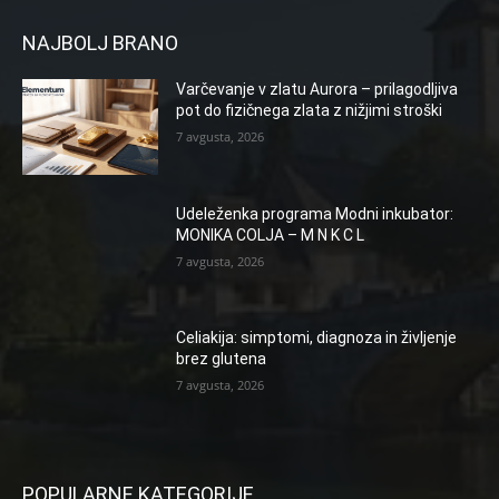
NAJBOLJ BRANO
Varčevanje v zlatu Aurora – prilagodljiva
pot do fizičnega zlata z nižjimi stroški
7 avgusta, 2026
Udeleženka programa Modni inkubator:
MONIKA COLJA – M N K C L
7 avgusta, 2026
Celiakija: simptomi, diagnoza in življenje
brez glutena
7 avgusta, 2026
POPULARNE KATEGORIJE