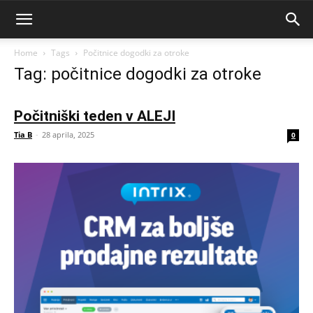
Home
Tags
Počitnice dogodki za otroke
Tag: počitnice dogodki za otroke
Počitniški teden v ALEJI
Tia B
-
28 aprila, 2025
0