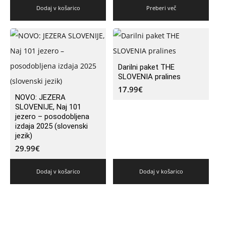
Dodaj v košarico
Preberi več
Darilni paket THE
SLOVENIA pralines
17.99
€
NOVO: JEZERA
SLOVENIJE, Naj 101
jezero – posodobljena
izdaja 2025 (slovenski
jezik)
29.99
€
Dodaj v košarico
Dodaj v košarico