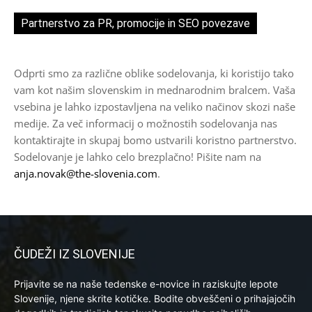
Partnerstvo za PR, promocije in SEO povezave
Odprti smo za različne oblike sodelovanja, ki koristijo tako
vam kot našim slovenskim in mednarodnim bralcem. Vaša
vsebina je lahko izpostavljena na veliko načinov skozi naše
medije. Za več informacij o možnostih sodelovanja nas
kontaktirajte in skupaj bomo ustvarili koristno partnerstvo.
Sodelovanje je lahko celo brezplačno! Pišite nam na
anja.novak@the-slovenia.com
.
ČUDEŽI IZ SLOVENIJE
Prijavite se na naše tedenske e-novice in raziskujte lepote
Slovenije, njene skrite kotičke. Bodite obveščeni o prihajajočih