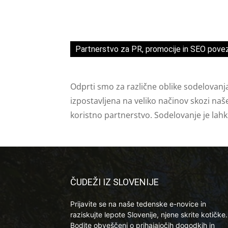
Partnerstvo za PR, promocije in SEO pove
Odprti smo za različne oblike sodelovanj
izpostavljena na veliko načinov skozi naš
koristno partnerstvo. Sodelovanje je lah
ČUDEŽI IZ SLOVENIJE
Prijavite se na naše tedenske e-novice in
raziskujte lepote Slovenije, njene skrite kotičke.
Bodite obveščeni o prihajajočih dogodkih in