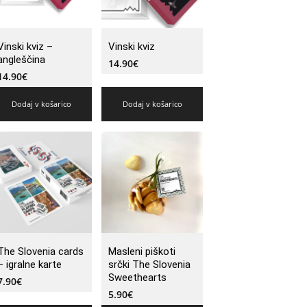
Vinski kviz –
Vinski kviz
angleščina
14.90
€
14.90
€
Dodaj v košarico
Dodaj v košarico
The Slovenia cards
Masleni piškoti
– igralne karte
srčki The Slovenia
Sweethearts
7.90
€
5.90
€