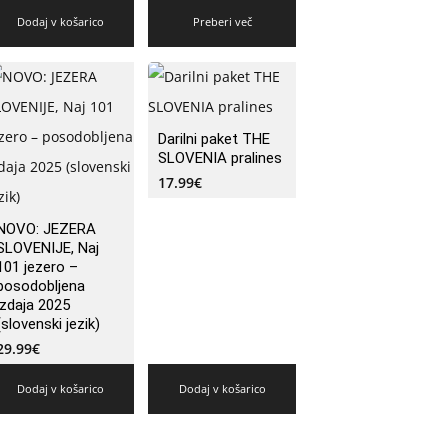
Dodaj v košarico
Preberi več
Darilni paket THE
SLOVENIA pralines
17.99
€
NOVO: JEZERA
SLOVENIJE, Naj
101 jezero –
posodobljena
izdaja 2025
(slovenski jezik)
29.99
€
Dodaj v košarico
Dodaj v košarico