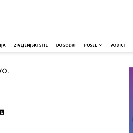
IJA
ŽIVLJENJSKI STIL
DOGODKI
POSEL
VODIČI
vo.
0