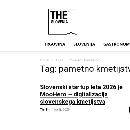
THE
Slovenia
TRGOVINA
SLOVENIJA
GASTRONOM
Home
Tags
Pametno kmetijstvo.
Tag: pametno kmetijst
Slovenski startup leta 2026 je
MooHero – digitalizacija
slovenskega kmetijstva
Tia B
-
4 junij, 2026