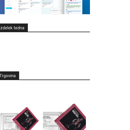
Izdelek tedna
Trgovina