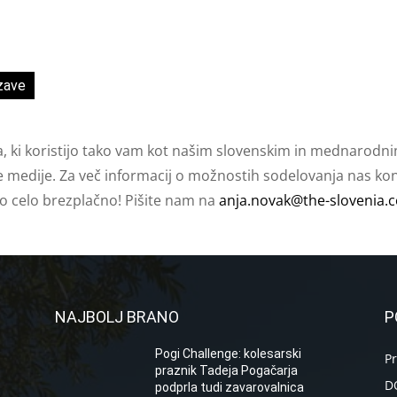
zave
a, ki koristijo tako vam kot našim slovenskim in mednarodni
e medije. Za več informacij o možnostih sodelovanja nas kont
ko celo brezplačno! Pišite nam na
anja.novak@the-slovenia.
NAJBOLJ BRANO
P
Pogi Challenge: kolesarski
P
praznik Tadeja Pogačarja
D
podprla tudi zavarovalnica