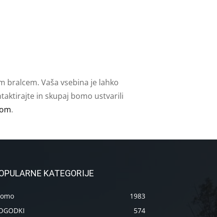
m bralcem. Vaša vsebina je lahko
aktirajte in skupaj bomo ustvarili
com
.
OPULARNE KATEGORIJE
romo
1983
OGODKI
574