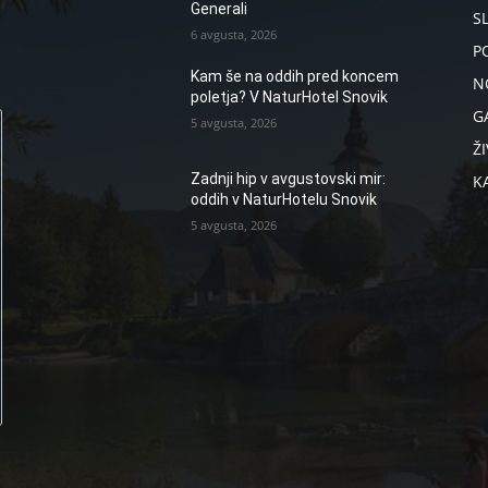
Generali
S
6 avgusta, 2026
P
Kam še na oddih pred koncem
N
poletja? V NaturHotel Snovik
G
5 avgusta, 2026
ŽI
Zadnji hip v avgustovski mir:
K
oddih v NaturHotelu Snovik
5 avgusta, 2026