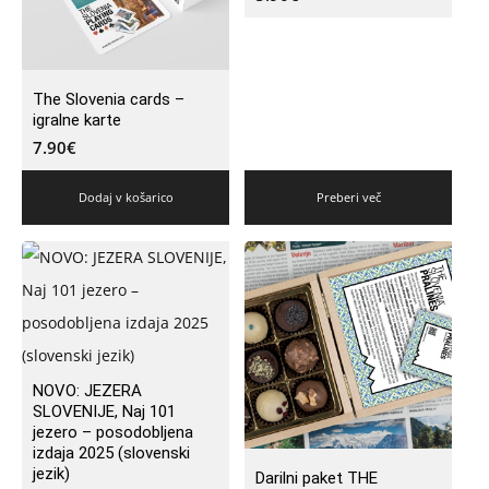
The Slovenia cards –
igralne karte
7.90
€
Dodaj v košarico
Preberi več
NOVO: JEZERA
SLOVENIJE, Naj 101
jezero – posodobljena
izdaja 2025 (slovenski
jezik)
Darilni paket THE