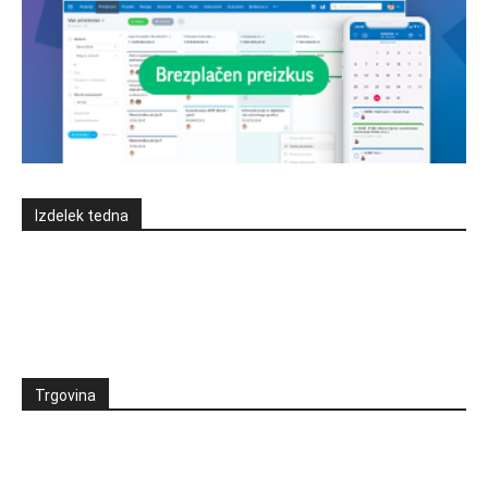
Izdelek tedna
Trgovina