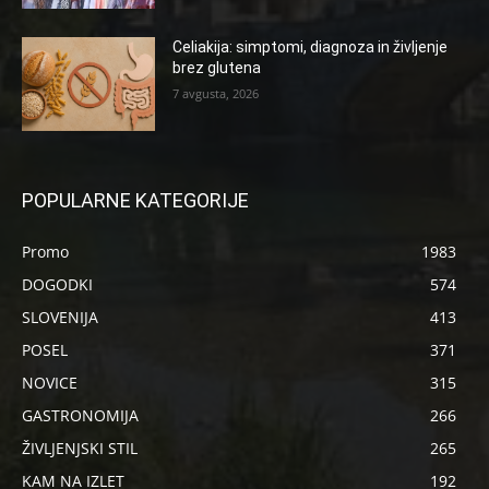
Celiakija: simptomi, diagnoza in življenje
brez glutena
7 avgusta, 2026
POPULARNE KATEGORIJE
Promo
1983
DOGODKI
574
SLOVENIJA
413
POSEL
371
NOVICE
315
GASTRONOMIJA
266
ŽIVLJENJSKI STIL
265
KAM NA IZLET
192