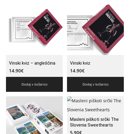
Vinski kviz – angleščina
Vinski kviz
14.90
€
14.90
€
Dodaj v košarico
Dodaj v košarico
Masleni piškoti srčki The
Slovenia Sweethearts
5.90
€