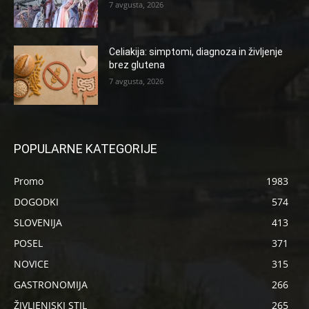
7 avgusta, 2026
Celiakija: simptomi, diagnoza in življenje
brez glutena
7 avgusta, 2026
POPULARNE KATEGORIJE
Promo
1983
DOGODKI
574
SLOVENIJA
413
POSEL
371
NOVICE
315
GASTRONOMIJA
266
ŽIVLJENJSKI STIL
265