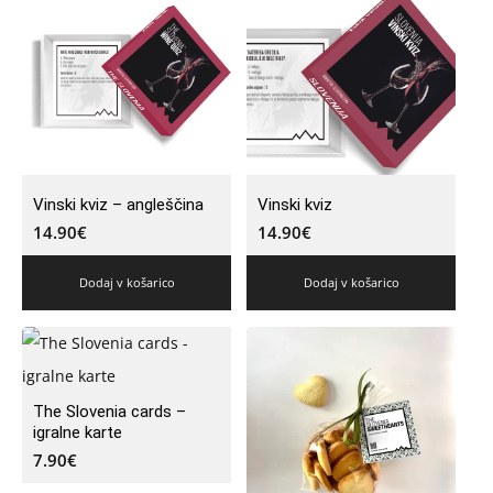
Vinski kviz – angleščina
Vinski kviz
14.90
€
14.90
€
Dodaj v košarico
Dodaj v košarico
The Slovenia cards –
igralne karte
7.90
€