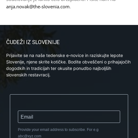
anja.novak@the-slovenia.com
.
ČUDEŽI IZ SLOVENIJE
Prijavite se na naše tedenske e-novice in raziskujte lepote
Slovenije, njene skrite kotičke. Bodite obveščeni o prihajajočih
dogodkih in tradicijah ter okusite ponudbo najboljših
slovenskih restavracij.
Provide your email address to subscribe. For e.g
abc@xyz.com