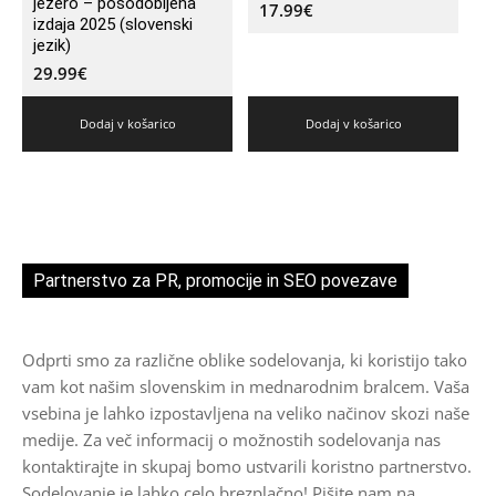
jezero – posodobljena
17.99
€
izdaja 2025 (slovenski
jezik)
29.99
€
Dodaj v košarico
Dodaj v košarico
Partnerstvo za PR, promocije in SEO povezave
Odprti smo za različne oblike sodelovanja, ki koristijo tako
vam kot našim slovenskim in mednarodnim bralcem. Vaša
vsebina je lahko izpostavljena na veliko načinov skozi naše
medije. Za več informacij o možnostih sodelovanja nas
kontaktirajte in skupaj bomo ustvarili koristno partnerstvo.
Sodelovanje je lahko celo brezplačno! Pišite nam na