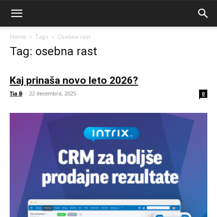
Home
Tags
Osebna rast
Tag: osebna rast
Kaj prinaša novo leto 2026?
Tia B
-
22 decembra, 2025
0