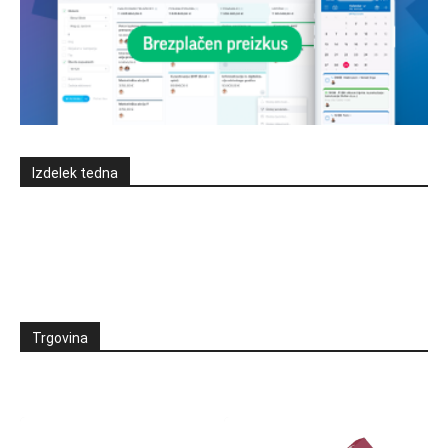
Izdelek tedna
Trgovina