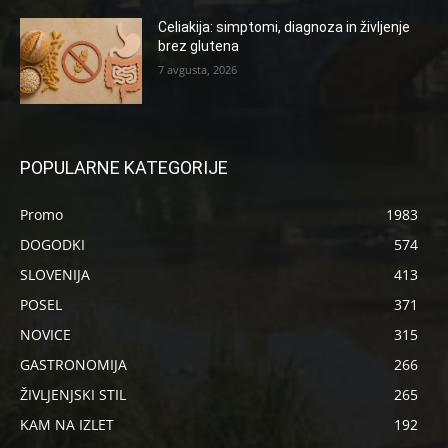
Celiakija: simptomi, diagnoza in življenje
brez glutena
7 avgusta, 2026
POPULARNE KATEGORIJE
Promo
1983
DOGODKI
574
SLOVENIJA
413
POSEL
371
NOVICE
315
GASTRONOMIJA
266
ŽIVLJENJSKI STIL
265
KAM NA IZLET
192