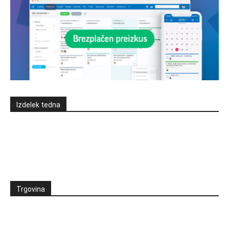
Izdelek tedna
Trgovina