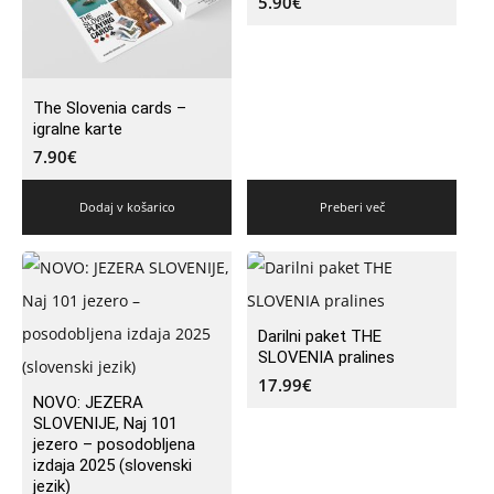
5.90
€
The Slovenia cards –
igralne karte
7.90
€
Dodaj v košarico
Preberi več
Darilni paket THE
SLOVENIA pralines
17.99
€
NOVO: JEZERA
SLOVENIJE, Naj 101
jezero – posodobljena
izdaja 2025 (slovenski
jezik)