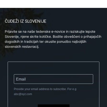
ČUDEŽI IZ SLOVENIJE
Prijavite se na naše tedenske e-novice in raziskujte lepote
Slovenije, njene skrite kotičke. Bodite obveščeni o prihajajočih
dogodkih in tradicijah ter okusite ponudbo najboljših
slovenskih restavracij.
Provide your email address to subscribe. For e.g
abc@xyz.com