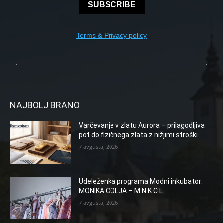
SUBSCRIBE
Terms & Privacy policy
NAJBOLJ BRANO
Varčevanje v zlatu Aurora – prilagodljiva
pot do fizičnega zlata z nižjimi stroški
7 avgusta, 2026
Udeleženka programa Modni inkubator:
MONIKA COLJA – M N K C L
7 avgusta, 2026