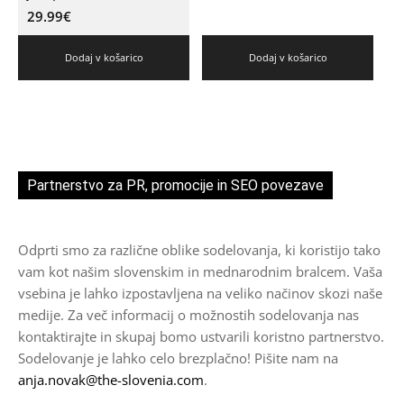
29.99
€
Dodaj v košarico
Dodaj v košarico
Partnerstvo za PR, promocije in SEO povezave
Odprti smo za različne oblike sodelovanja, ki koristijo tako
vam kot našim slovenskim in mednarodnim bralcem. Vaša
vsebina je lahko izpostavljena na veliko načinov skozi naše
medije. Za več informacij o možnostih sodelovanja nas
kontaktirajte in skupaj bomo ustvarili koristno partnerstvo.
Sodelovanje je lahko celo brezplačno! Pišite nam na
anja.novak@the-slovenia.com
.