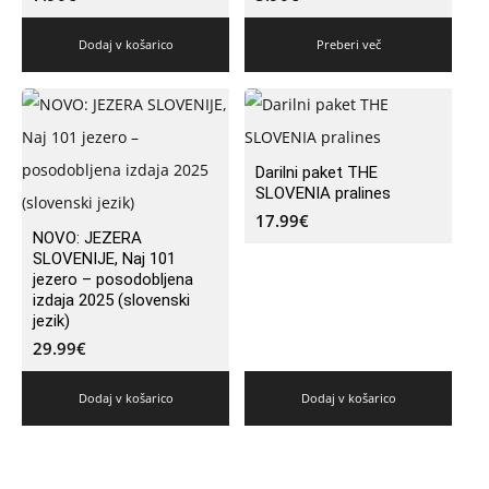
Dodaj v košarico
Preberi več
Darilni paket THE
SLOVENIA pralines
17.99
€
NOVO: JEZERA
SLOVENIJE, Naj 101
jezero – posodobljena
izdaja 2025 (slovenski
jezik)
29.99
€
Dodaj v košarico
Dodaj v košarico