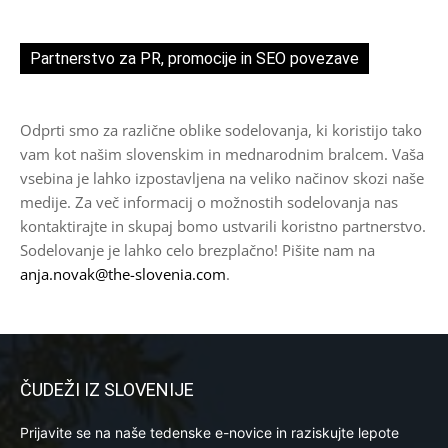
Partnerstvo za PR, promocije in SEO povezave
Odprti smo za različne oblike sodelovanja, ki koristijo tako
vam kot našim slovenskim in mednarodnim bralcem. Vaša
vsebina je lahko izpostavljena na veliko načinov skozi naše
medije. Za več informacij o možnostih sodelovanja nas
kontaktirajte in skupaj bomo ustvarili koristno partnerstvo.
Sodelovanje je lahko celo brezplačno! Pišite nam na
anja.novak@the-slovenia.com
.
ČUDEŽI IZ SLOVENIJE
Prijavite se na naše tedenske e-novice in raziskujte lepote