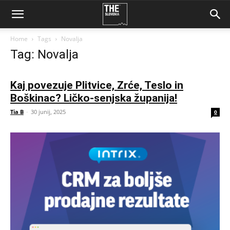
Home
Tags
Novalja
Tag: Novalja
Kaj povezuje Plitvice, Zrće, Teslo in
Boškinac? Ličko-senjska županija!
Tia B
-
30 junij, 2025
0