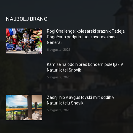
NAJBOLJ BRANO
Pogi Challenge: kolesarski praznik Tadeja
Pogačarja podprla tudi zavarovalnica
Generali
6 avgusta, 2026
Kam še na oddih pred koncem poletja? V
NaturHotel Snovik
5 avgusta, 2026
Zadnji hip v avgustovski mir: oddih v
NaturHotelu Snovik
5 avgusta, 2026