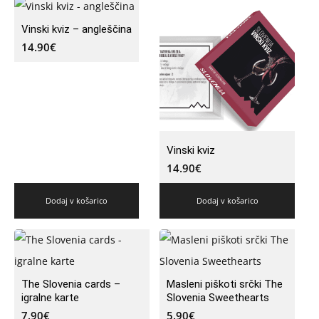
Vinski kviz – angleščina
14.90
€
Vinski kviz
14.90
€
Dodaj v košarico
Dodaj v košarico
The Slovenia cards –
Masleni piškoti srčki The
igralne karte
Slovenia Sweethearts
7.90
€
5.90
€