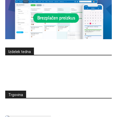
Izdelek tedna
Trgovina