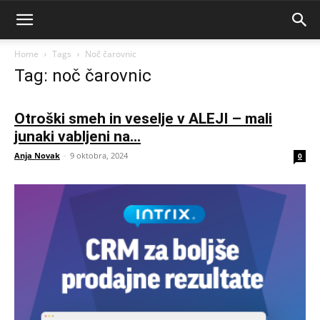
Home
Tags
Noč čarovnic
Tag: noč čarovnic
Otroški smeh in veselje v ALEJI – mali
junaki vabljeni na...
Anja Novak
-
9 oktobra, 2024
0