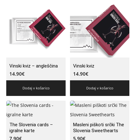
Vinski kviz – angleščina
Vinski kviz
14.90
€
14.90
€
Dodaj v košarico
Dodaj v košarico
The Slovenia cards –
Masleni piškoti srčki The
igralne karte
Slovenia Sweethearts
7.90
€
5.90
€