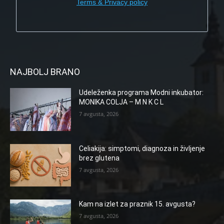
Terms & Privacy policy
NAJBOLJ BRANO
Udeleženka programa Modni inkubator:
MONIKA COLJA – M N K C L
7 avgusta, 2026
Celiakija: simptomi, diagnoza in življenje
brez glutena
7 avgusta, 2026
Kam na izlet za praznik 15. avgusta?
7 avgusta, 2026