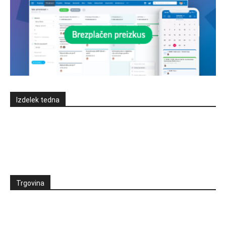
Izdelek tedna
Trgovina