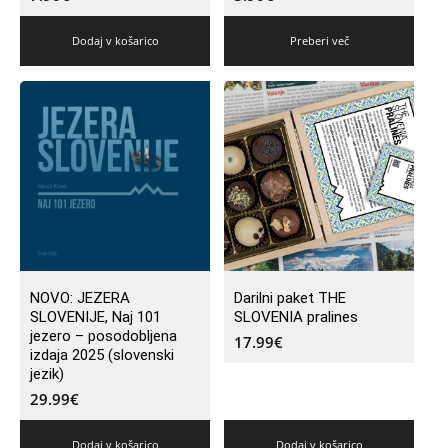
Dodaj v košarico
Preberi več
NOVO: JEZERA
Darilni paket THE
SLOVENIJE, Naj 101
SLOVENIA pralines
jezero – posodobljena
17.99
€
izdaja 2025 (slovenski
jezik)
29.99
€
Dodaj v košarico
Dodaj v košarico