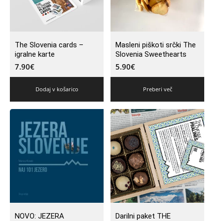
The Slovenia cards –
Masleni piškoti srčki The
igralne karte
Slovenia Sweethearts
7.90
€
5.90
€
Dodaj v košarico
Preberi več
NOVO: JEZERA
Darilni paket THE