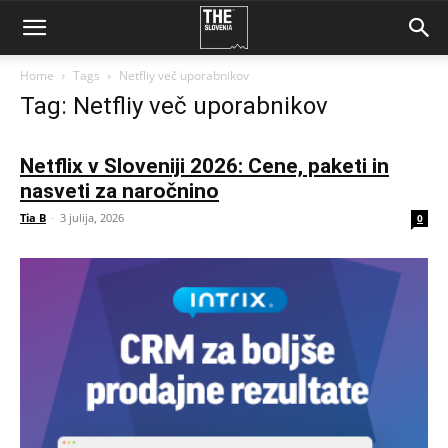
Home
Tags
Netfliy več uporabnikov
Tag: Netfliy več uporabnikov
Netflix v Sloveniji 2026: Cene, paketi in
nasveti za naročnino
Tia B
-
3 julija, 2026
0