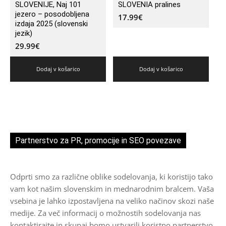
SLOVENIJE, Naj 101
SLOVENIA pralines
jezero – posodobljena
17.99
€
izdaja 2025 (slovenski
jezik)
29.99
€
Dodaj v košarico
Dodaj v košarico
Partnerstvo za PR, promocije in SEO povezave
Odprti smo za različne oblike sodelovanja, ki koristijo tako
vam kot našim slovenskim in mednarodnim bralcem. Vaša
vsebina je lahko izpostavljena na veliko načinov skozi naše
medije. Za več informacij o možnostih sodelovanja nas
kontaktirajte in skupaj bomo ustvarili koristno partnerstvo.