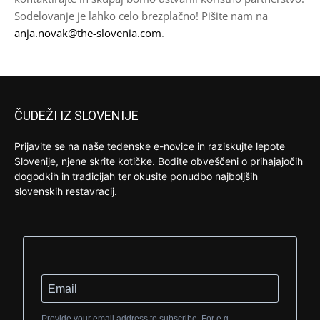
Sodelovanje je lahko celo brezplačno! Pišite nam na
anja.novak@the-slovenia.com
.
ČUDEŽI IZ SLOVENIJE
Prijavite se na naše tedenske e-novice in raziskujte lepote
Slovenije, njene skrite kotičke. Bodite obveščeni o prihajajočih
dogodkih in tradicijah ter okusite ponudbo najboljših
slovenskih restavracij.
Provide your email address to subscribe. For e.g