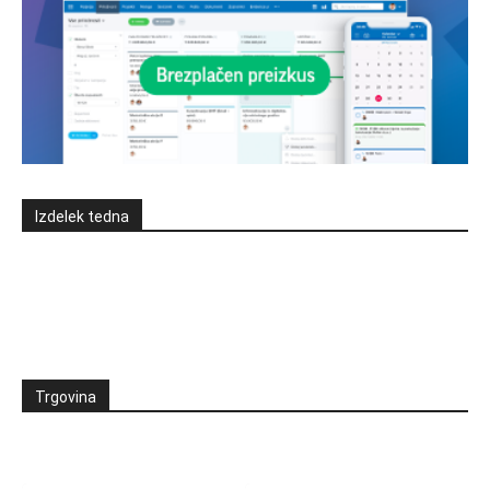
Izdelek tedna
Trgovina