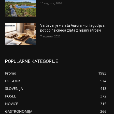
10 avgusta, 2026
Varčevanje v zlatu Aurora – prilagodljiva
pot do fizičnega zlata z nižjimi stroški
7 avgusta, 2026
POPULARNE KATEGORIJE
Promo
1983
DOGODKI
574
SLOVENIJA
413
POSEL
372
NOVICE
315
GASTRONOMIJA
266