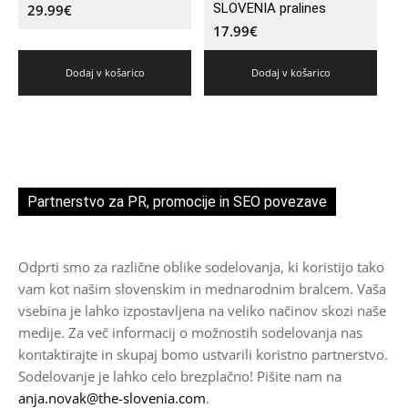
SLOVENIA pralines
29.99
€
17.99
€
Dodaj v košarico
Dodaj v košarico
Partnerstvo za PR, promocije in SEO povezave
Odprti smo za različne oblike sodelovanja, ki koristijo tako
vam kot našim slovenskim in mednarodnim bralcem. Vaša
vsebina je lahko izpostavljena na veliko načinov skozi naše
medije. Za več informacij o možnostih sodelovanja nas
kontaktirajte in skupaj bomo ustvarili koristno partnerstvo.
Sodelovanje je lahko celo brezplačno! Pišite nam na
anja.novak@the-slovenia.com
.