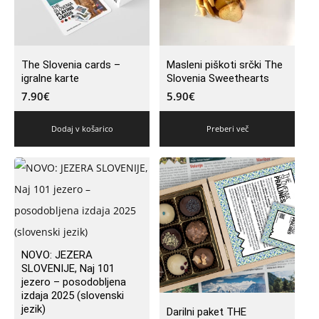
The Slovenia cards –
Masleni piškoti srčki The
igralne karte
Slovenia Sweethearts
7.90
€
5.90
€
Dodaj v košarico
Preberi več
NOVO: JEZERA
SLOVENIJE, Naj 101
jezero – posodobljena
izdaja 2025 (slovenski
jezik)
Darilni paket THE