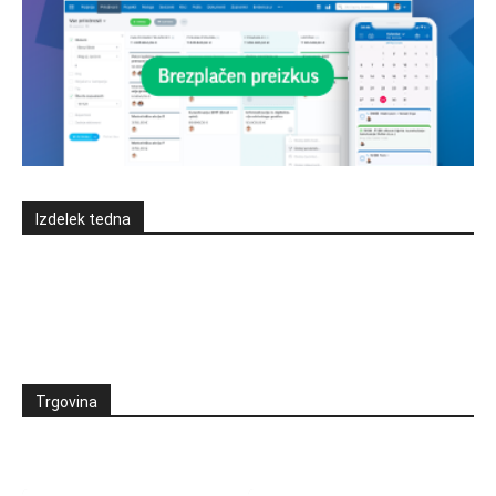
Izdelek tedna
Trgovina