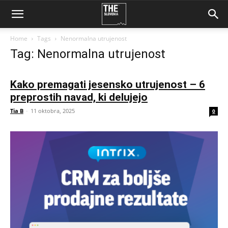
Home
Tags
Nenormalna utrujenost
Tag: Nenormalna utrujenost
Kako premagati jesensko utrujenost – 6
preprostih navad, ki delujejo
Tia B
-
11 oktobra, 2025
0