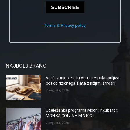
SUBSCRIBE
Terms & Privacy policy
NAJBOLJ BRANO
Varčevanje v zlatu Aurora – prilagodljiva
pot do fizičnega zlata z nižjimi stroški
7 avgusta, 2026
Udeleženka programa Modni inkubator:
MONIKA COLJA – M N K C L
7 avgusta, 2026