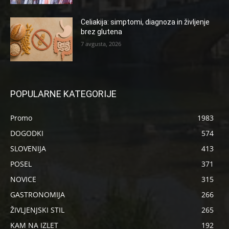
Celiakija: simptomi, diagnoza in življenje
brez glutena
7 avgusta, 2026
POPULARNE KATEGORIJE
Promo
1983
DOGODKI
574
SLOVENIJA
413
POSEL
371
NOVICE
315
GASTRONOMIJA
266
ŽIVLJENJSKI STIL
265
KAM NA IZLET
192