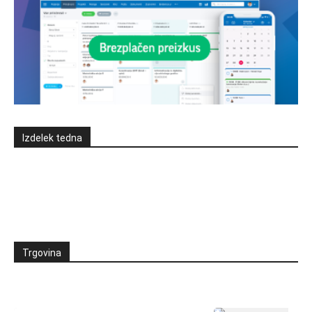
Izdelek tedna
Trgovina