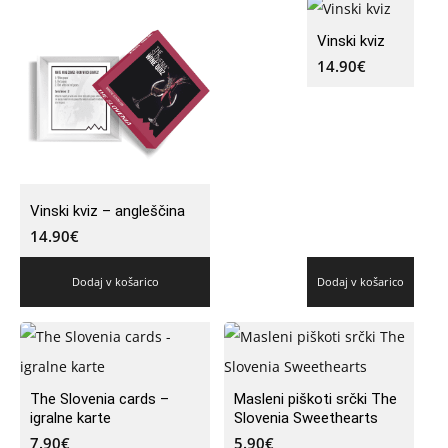
Vinski kviz
14.90
€
Vinski kviz – angleščina
14.90
€
Dodaj v košarico
Dodaj v košarico
The Slovenia cards –
Masleni piškoti srčki The
igralne karte
Slovenia Sweethearts
7.90
€
5.90
€