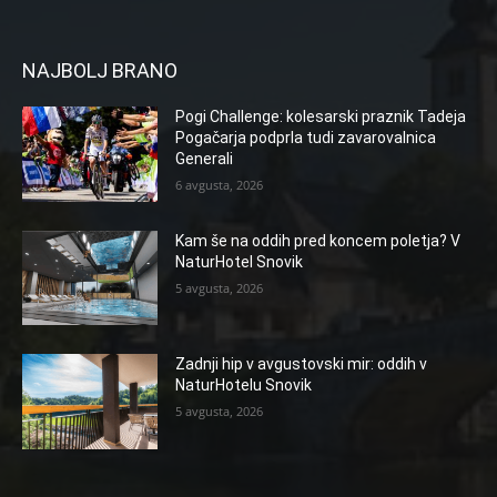
NAJBOLJ BRANO
Pogi Challenge: kolesarski praznik Tadeja
Pogačarja podprla tudi zavarovalnica
Generali
6 avgusta, 2026
Kam še na oddih pred koncem poletja? V
NaturHotel Snovik
5 avgusta, 2026
Zadnji hip v avgustovski mir: oddih v
NaturHotelu Snovik
5 avgusta, 2026