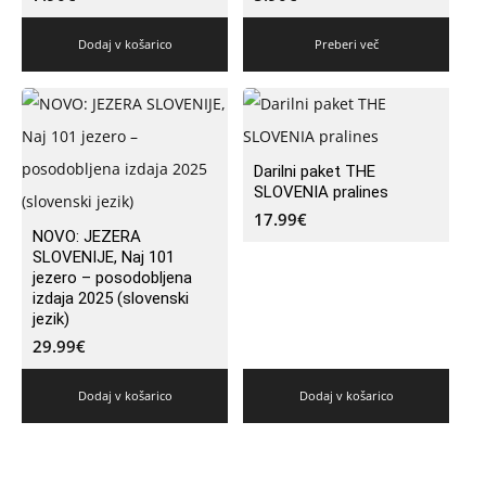
Dodaj v košarico
Preberi več
Darilni paket THE
SLOVENIA pralines
17.99
€
NOVO: JEZERA
SLOVENIJE, Naj 101
jezero – posodobljena
izdaja 2025 (slovenski
jezik)
29.99
€
Dodaj v košarico
Dodaj v košarico