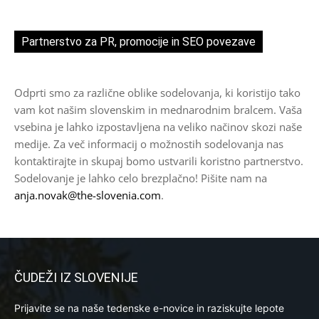
Partnerstvo za PR, promocije in SEO povezave
Odprti smo za različne oblike sodelovanja, ki koristijo tako
vam kot našim slovenskim in mednarodnim bralcem. Vaša
vsebina je lahko izpostavljena na veliko načinov skozi naše
medije. Za več informacij o možnostih sodelovanja nas
kontaktirajte in skupaj bomo ustvarili koristno partnerstvo.
Sodelovanje je lahko celo brezplačno! Pišite nam na
anja.novak@the-slovenia.com
.
ČUDEŽI IZ SLOVENIJE
Prijavite se na naše tedenske e-novice in raziskujte lepote