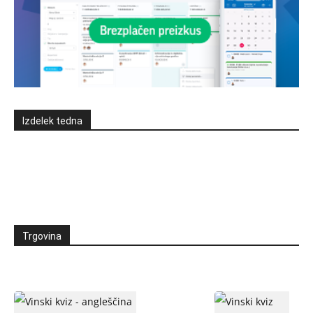
Izdelek tedna
Trgovina