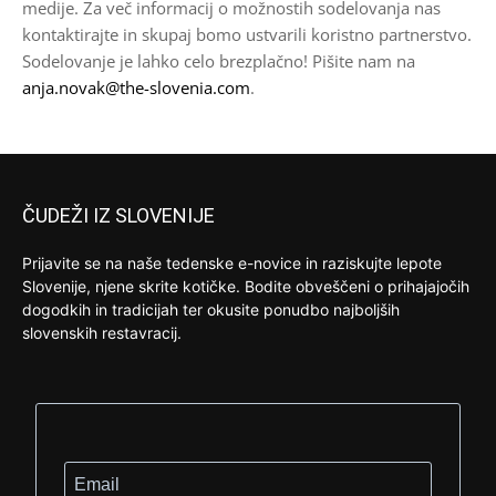
medije. Za več informacij o možnostih sodelovanja nas
kontaktirajte in skupaj bomo ustvarili koristno partnerstvo.
Sodelovanje je lahko celo brezplačno! Pišite nam na
anja.novak@the-slovenia.com
.
ČUDEŽI IZ SLOVENIJE
Prijavite se na naše tedenske e-novice in raziskujte lepote
Slovenije, njene skrite kotičke. Bodite obveščeni o prihajajočih
dogodkih in tradicijah ter okusite ponudbo najboljših
slovenskih restavracij.