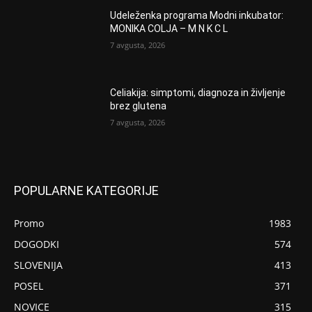
Udeleženka programa Modni inkubator:
MONIKA COLJA – M N K C L
7 avgusta, 2026
Celiakija: simptomi, diagnoza in življenje
brez glutena
7 avgusta, 2026
POPULARNE KATEGORIJE
Promo
1983
DOGODKI
574
SLOVENIJA
413
POSEL
371
NOVICE
315