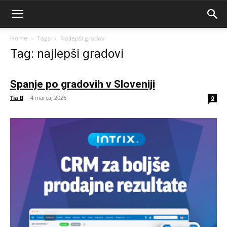
Home
Tags
Najlepši gradovi
Tag: najlepši gradovi
Spanje po gradovih v Sloveniji
Tia B
-
4 marca, 2026
0