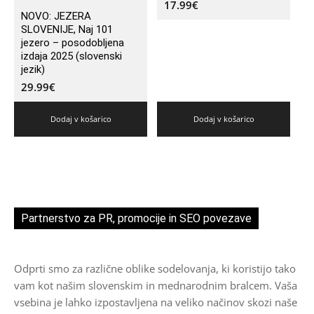
17.99
€
NOVO: JEZERA
SLOVENIJE, Naj 101
jezero – posodobljena
izdaja 2025 (slovenski
jezik)
29.99
€
Dodaj v košarico
Dodaj v košarico
Partnerstvo za PR, promocije in SEO povezave
Odprti smo za različne oblike sodelovanja, ki koristijo tako
vam kot našim slovenskim in mednarodnim bralcem. Vaša
vsebina je lahko izpostavljena na veliko načinov skozi naše