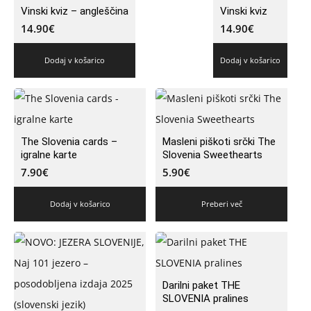
Vinski kviz – angleščina
Vinski kviz
14.90
€
14.90
€
Dodaj v košarico
Dodaj v košarico
The Slovenia cards –
Masleni piškoti srčki The
igralne karte
Slovenia Sweethearts
7.90
€
5.90
€
Dodaj v košarico
Preberi več
Darilni paket THE
SLOVENIA pralines