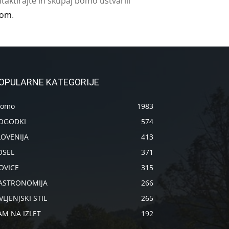
aktirajte in skupaj bomo ustvarili
com
.
OPULARNE KATEGORIJE
romo
1983
OGODKI
574
LOVENIJA
413
OSEL
371
OVICE
315
ASTRONOMIJA
266
VLJENJSKI STIL
265
AM NA IZLET
192