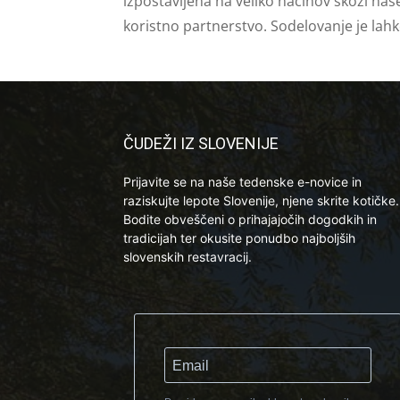
izpostavljena na veliko načinov skozi naš
koristno partnerstvo. Sodelovanje je lah
ČUDEŽI IZ SLOVENIJE
Prijavite se na naše tedenske e-novice in
raziskujte lepote Slovenije, njene skrite kotičke.
Bodite obveščeni o prihajajočih dogodkih in
tradicijah ter okusite ponudbo najboljših
slovenskih restavracij.