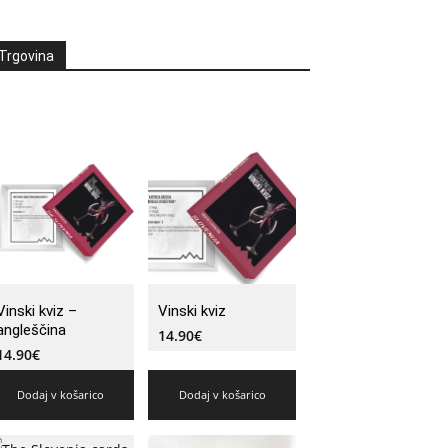
Trgovina
Vinski kviz –
Vinski kviz
angleščina
14.90
€
14.90
€
Dodaj v košarico
Dodaj v košarico