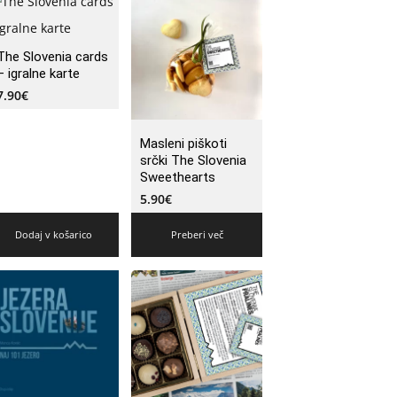
The Slovenia cards
– igralne karte
7.90
€
Masleni piškoti
srčki The Slovenia
Sweethearts
5.90
€
Dodaj v košarico
Preberi več