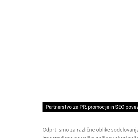
Partnerstvo za PR, promocije in SEO pove
Odprti smo za različne oblike sodelovanj