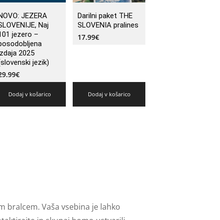
NOVO: JEZERA
Darilni paket THE
SLOVENIJE, Naj
SLOVENIA pralines
101 jezero –
17.99
€
posodobljena
izdaja 2025
(slovenski jezik)
29.99
€
Dodaj v košarico
Dodaj v košarico
m bralcem. Vaša vsebina je lahko