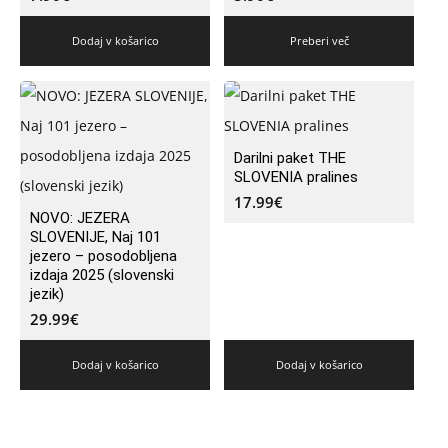
Dodaj v košarico
Preberi več
Darilni paket THE
SLOVENIA pralines
17.99
€
NOVO: JEZERA
SLOVENIJE, Naj 101
jezero – posodobljena
izdaja 2025 (slovenski
jezik)
29.99
€
Dodaj v košarico
Dodaj v košarico