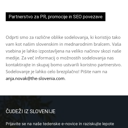
Partnerstvo za PR, promocije in SEO povezave
Odprti smo za različne oblike sodelovanja, ki koristijo tako
vam kot našim slovenskim in mednarodnim bralcem. Vaša
vsebina je lahko izpostavljena na veliko načinov skozi naše
medije. Za več informacij o možnostih sodelovanja nas
kontaktirajte in skupaj bomo ustvarili koristno partnerstvo.
Sodelovanje je lahko celo brezplačno! Pišite nam na
anja.novak@the-slovenia.com
.
ČUDEŽI IZ SLOVENIJE
Prijavite se na naše tedenske e-novice in raziskujte lepote