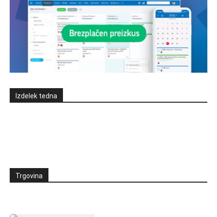
Izdelek tedna
Trgovina