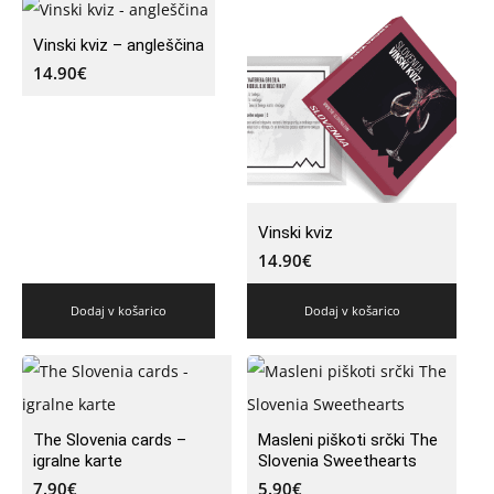
Vinski kviz – angleščina
14.90
€
Vinski kviz
14.90
€
Dodaj v košarico
Dodaj v košarico
The Slovenia cards –
Masleni piškoti srčki The
igralne karte
Slovenia Sweethearts
7.90
€
5.90
€