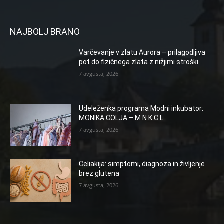
NAJBOLJ BRANO
Varčevanje v zlatu Aurora – prilagodljiva
pot do fizičnega zlata z nižjimi stroški
7 avgusta, 2026
Udeleženka programa Modni inkubator:
MONIKA COLJA – M N K C L
7 avgusta, 2026
Celiakija: simptomi, diagnoza in življenje
brez glutena
7 avgusta, 2026