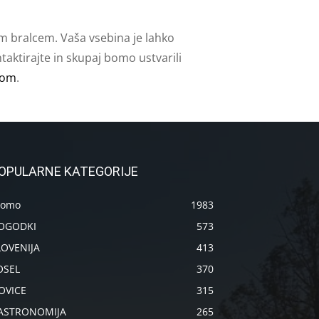
m bralcem. Vaša vsebina je lahko
aktirajte in skupaj bomo ustvarili
com
.
OPULARNE KATEGORIJE
romo
1983
OGODKI
573
LOVENIJA
413
OSEL
370
OVICE
315
ASTRONOMIJA
265