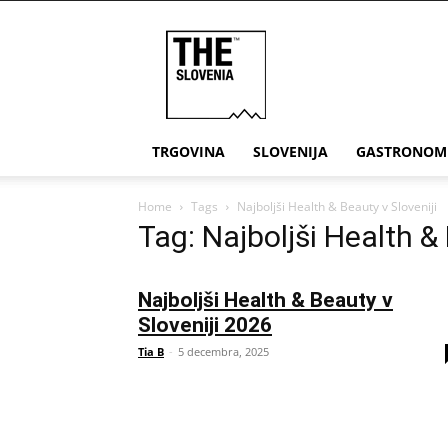
THE
Slovenia
TRGOVINA
SLOVENIJA
GASTRONOM
Home
Tags
Najboljši Health & Beauty v Sloveniji
Tag: Najboljši Health & 
Najboljši Health & Beauty v
Sloveniji 2026
Tia B
-
5 decembra, 2025