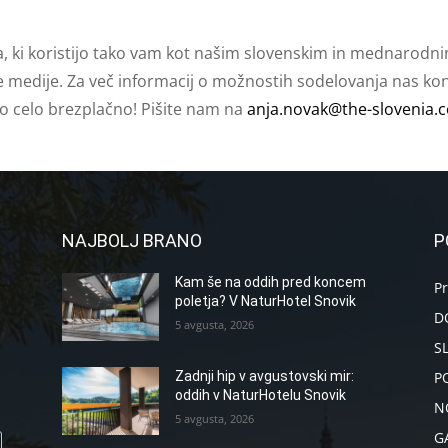
a, ki koristijo tako vam kot našim slovenskim in mednarodni
e medije. Za več informacij o možnostih sodelovanja nas kont
ko celo brezplačno! Pišite nam na
anja.novak@the-slovenia.
NAJBOLJ BRANO
P
Kam še na oddih pred koncem
P
poletja? V NaturHotel Snovik
D
5 avgusta, 2026
S
P
Zadnji hip v avgustovski mir:
oddih v NaturHotelu Snovik
N
5 avgusta, 2026
G