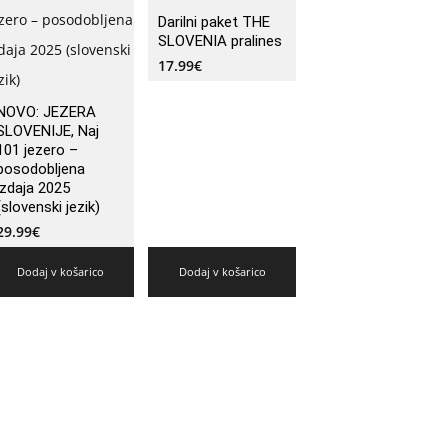
Darilni paket THE
SLOVENIA pralines
17.99
€
NOVO: JEZERA
SLOVENIJE, Naj
101 jezero –
posodobljena
izdaja 2025
(slovenski jezik)
29.99
€
Dodaj v košarico
Dodaj v košarico