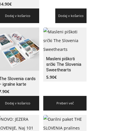
14.90
€
Dodaj v košarico
Dodaj v košarico
Masleni piškoti
srčki The Slovenia
Sweethearts
5.90
€
The Slovenia cards
– igralne karte
7.90
€
Dodaj v košarico
Preberi več