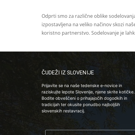
Odprti smo za različne oblike sodelovanj
izpostavljena na veliko načinov skozi naš
koristno partnerstvo. Sodelovanje je lah
ČUDEŽI IZ SLOVENIJE
Prijavite se na naše tedenske e-novice in
raziskujte lepote Slovenije, njene skrite kotičke.
Bodite obveščeni o prihajajočih dogodkih in
tradicijah ter okusite ponudbo najboljših
slovenskih restavracij.