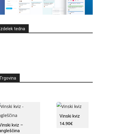
Izdelek tedna
Trgovina
Vinski kviz
14.90
€
Vinski kviz –
angleščina