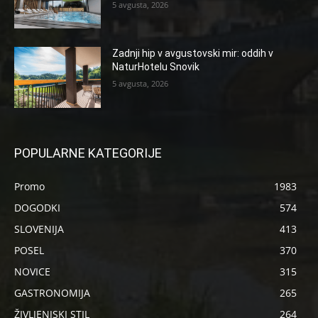
5 avgusta, 2026
Zadnji hip v avgustovski mir: oddih v
NaturHotelu Snovik
5 avgusta, 2026
POPULARNE KATEGORIJE
Promo
1983
DOGODKI
574
SLOVENIJA
413
POSEL
370
NOVICE
315
GASTRONOMIJA
265
ŽIVLJENJSKI STIL
264