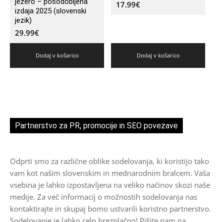
jezero – posodobljena
17.99
€
izdaja 2025 (slovenski
jezik)
29.99
€
Dodaj v košarico
Dodaj v košarico
Partnerstvo za PR, promocije in SEO povezave
Odprti smo za različne oblike sodelovanja, ki koristijo tako
vam kot našim slovenskim in mednarodnim bralcem. Vaša
vsebina je lahko izpostavljena na veliko načinov skozi naše
medije. Za več informacij o možnostih sodelovanja nas
kontaktirajte in skupaj bomo ustvarili koristno partnerstvo.
Sodelovanje je lahko celo brezplačno! Pišite nam na