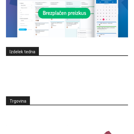
Izdelek tedna
Trgovina