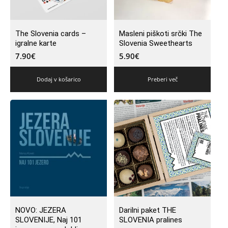
The Slovenia cards –
Masleni piškoti srčki The
igralne karte
Slovenia Sweethearts
7.90
€
5.90
€
Dodaj v košarico
Preberi več
NOVO: JEZERA
Darilni paket THE
SLOVENIJE, Naj 101
SLOVENIA pralines