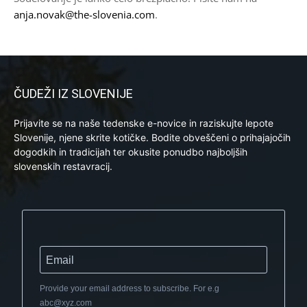
anja.novak@the-slovenia.com
.
ČUDEŽI IZ SLOVENIJE
Prijavite se na naše tedenske e-novice in raziskujte lepote
Slovenije, njene skrite kotičke. Bodite obveščeni o prihajajočih
dogodkih in tradicijah ter okusite ponudbo najboljših
slovenskih restavracij.
Provide your email address to subscribe. For e.g
abc@xyz.com