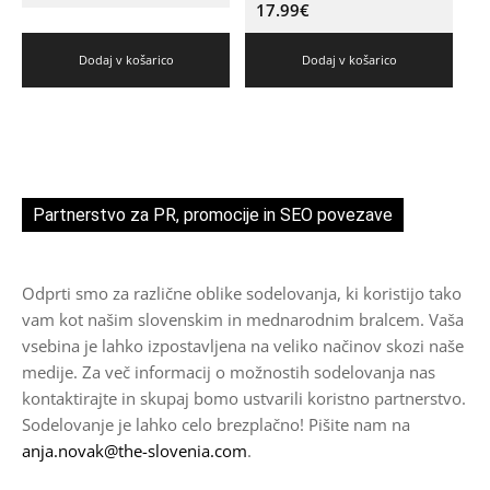
17.99
€
Dodaj v košarico
Dodaj v košarico
Partnerstvo za PR, promocije in SEO povezave
Odprti smo za različne oblike sodelovanja, ki koristijo tako
vam kot našim slovenskim in mednarodnim bralcem. Vaša
vsebina je lahko izpostavljena na veliko načinov skozi naše
medije. Za več informacij o možnostih sodelovanja nas
kontaktirajte in skupaj bomo ustvarili koristno partnerstvo.
Sodelovanje je lahko celo brezplačno! Pišite nam na
anja.novak@the-slovenia.com
.