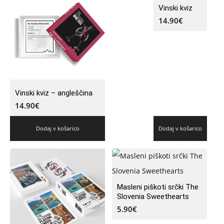
Vinski kviz
14.90
€
Vinski kviz – angleščina
14.90
€
Dodaj v košarico
Dodaj v košarico
Masleni piškoti srčki The
Slovenia Sweethearts
5.90
€