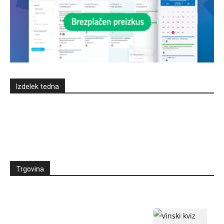
Izdelek tedna
Trgovina