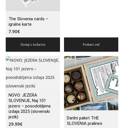
The Slovenia cards –
igralne karte
7.90
€
Dodaj v košarico
Preberi več
NOVO: JEZERA
SLOVENIJE, Naj 101
jezero – posodobljena
izdaja 2025 (slovenski
jezik)
Darilni paket THE
SLOVENIA pralines
29.99
€