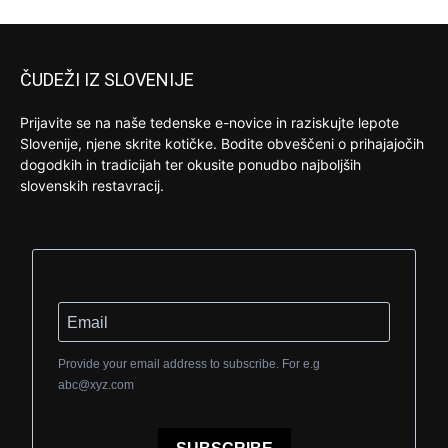
ČUDEŽI IZ SLOVENIJE
Prijavite se na naše tedenske e-novice in raziskujte lepote
Slovenije, njene skrite kotičke. Bodite obveščeni o prihajajočih
dogodkih in tradicijah ter okusite ponudbo najboljših
slovenskih restavracij.
Provide your email address to subscribe. For e.g
abc@xyz.com