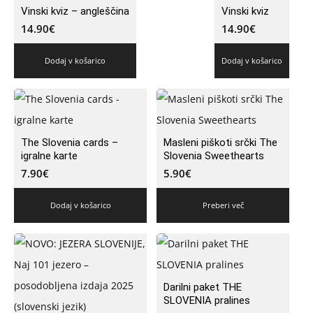
Vinski kviz – angleščina
Vinski kviz
14.90
€
14.90
€
Dodaj v košarico
Dodaj v košarico
The Slovenia cards –
Masleni piškoti srčki The
igralne karte
Slovenia Sweethearts
7.90
€
5.90
€
Dodaj v košarico
Preberi več
Darilni paket THE
SLOVENIA pralines