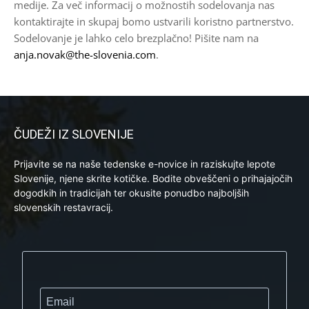
medije. Za več informacij o možnostih sodelovanja nas
kontaktirajte in skupaj bomo ustvarili koristno partnerstvo.
Sodelovanje je lahko celo brezplačno! Pišite nam na
anja.novak@the-slovenia.com
.
ČUDEŽI IZ SLOVENIJE
Prijavite se na naše tedenske e-novice in raziskujte lepote
Slovenije, njene skrite kotičke. Bodite obveščeni o prihajajočih
dogodkih in tradicijah ter okusite ponudbo najboljših
slovenskih restavracij.