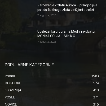
Varčevanje v zlatu Aurora – prilagodljiva
pot do fizičnega zlata z nižjimi stroški
7 avgusta, 2026
Udeleženka programa Modni inkubator:
MONIKA COLJA – M N K C L
7 avgusta, 2026
POPULARNE KATEGORIJE
Promo
1983
DOGODKI
574
SLOVENIJA
413
POSEL
371
NOVICE
315