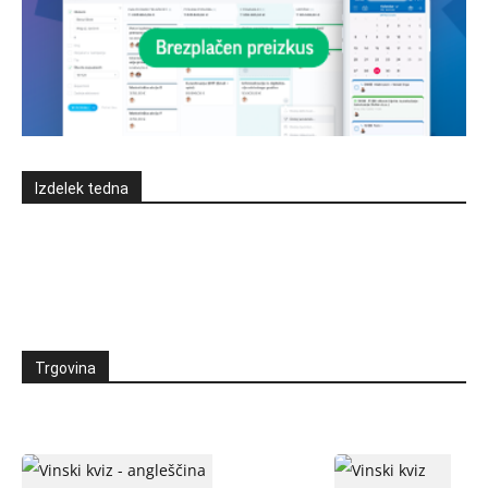
Izdelek tedna
Trgovina