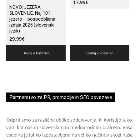
17.99
€
NOVO: JEZERA
SLOVENIJE, Naj 101
jezero – posodobljena
izdaja 2025 (slovenski
jezik)
29.99
€
Dodaj v košarico
Dodaj v košarico
Partnerstvo za PR, promocije in SEO povezave
Odprti smo za različne oblike sodelovanja, ki koristijo tako
vam kot našim slovenskim in mednarodnim bralcem. Vaša
vsebina je lahko izpostavljena na veliko načinov skozi naše