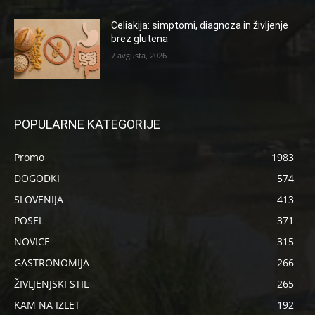
Celiakija: simptomi, diagnoza in življenje
brez glutena
7 avgusta, 2026
POPULARNE KATEGORIJE
Promo
1983
DOGODKI
574
SLOVENIJA
413
POSEL
371
NOVICE
315
GASTRONOMIJA
266
ŽIVLJENJSKI STIL
265
KAM NA IZLET
192