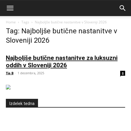
Home
Tags
Najboljše butične nastanitve v Sloveniji 2026
Tag: Najboljše butične nastanitve v
Sloveniji 2026
Najboljše butične nastanitve za luksuzni
oddih v Sloveniji 2026
Tia B
-
1 decembra, 2025
0
Izdelek tedna