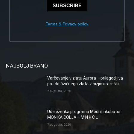
SUBSCRIBE
Terms & Privacy policy
NAJBOLJ BRANO
Varčevanje v zlatu Aurora – prilagodljiva
pot do fizičnega zlata z nižjimi stroški
7 avgusta, 2026
Udeleženka programa Modni inkubator:
MONIKA COLJA – M N K C L
7 avgusta, 2026