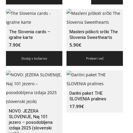
The Slovenia cards –
Masleni piškoti srčki The
igralne karte
Slovenia Sweethearts
7.90
€
5.90
€
Dodaj v košarico
Preberi več
Darilni paket THE
SLOVENIA pralines
17.99
€
NOVO: JEZERA
SLOVENIJE, Naj 101
jezero – posodobljena
izdaja 2025 (slovenski