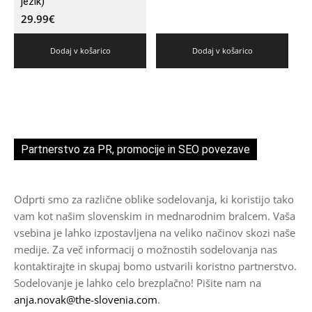
jezik)
29.99
€
Dodaj v košarico
Dodaj v košarico
Partnerstvo za PR, promocije in SEO povezave
Odprti smo za različne oblike sodelovanja, ki koristijo tako
vam kot našim slovenskim in mednarodnim bralcem. Vaša
vsebina je lahko izpostavljena na veliko načinov skozi naše
medije. Za več informacij o možnostih sodelovanja nas
kontaktirajte in skupaj bomo ustvarili koristno partnerstvo.
Sodelovanje je lahko celo brezplačno! Pišite nam na
anja.novak@the-slovenia.com
.