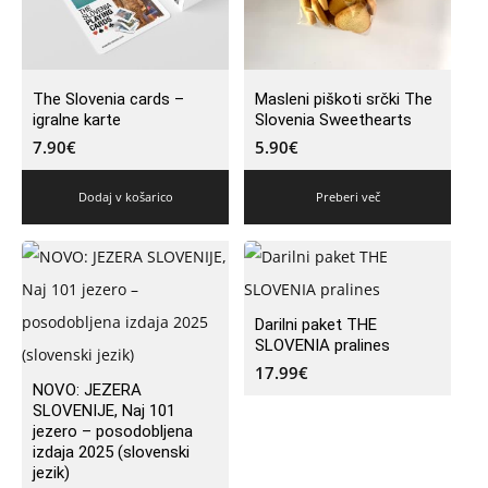
The Slovenia cards –
Masleni piškoti srčki The
igralne karte
Slovenia Sweethearts
7.90
€
5.90
€
Dodaj v košarico
Preberi več
Darilni paket THE
SLOVENIA pralines
17.99
€
NOVO: JEZERA
SLOVENIJE, Naj 101
jezero – posodobljena
izdaja 2025 (slovenski
jezik)