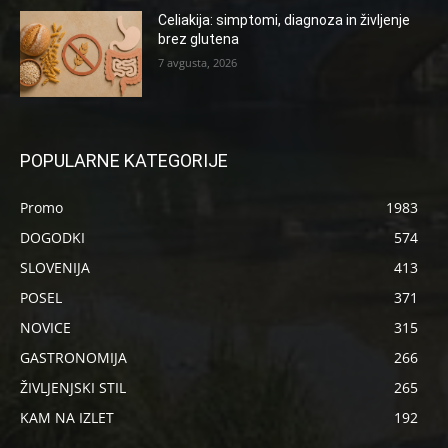
Celiakija: simptomi, diagnoza in življenje
brez glutena
7 avgusta, 2026
POPULARNE KATEGORIJE
Promo
1983
DOGODKI
574
SLOVENIJA
413
POSEL
371
NOVICE
315
GASTRONOMIJA
266
ŽIVLJENJSKI STIL
265
KAM NA IZLET
192