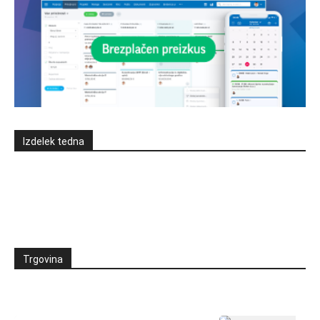
Izdelek tedna
Trgovina