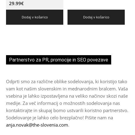
29.99
€
Dodaj v košarico
Dodaj v košarico
Partnerstvo za PR, promocije in SEO povezave
Odprti smo za različne oblike sodelovanja, ki koristijo tako
vam kot našim slovenskim in mednarodnim bralcem. Vaša
vsebina je lahko izpostavljena na veliko načinov skozi naše
medije. Za več informacij o možnostih sodelovanja nas
kontaktirajte in skupaj bomo ustvarili koristno partnerstvo.
Sodelovanje je lahko celo brezplačno! Pišite nam na
anja.novak@the-slovenia.com
.