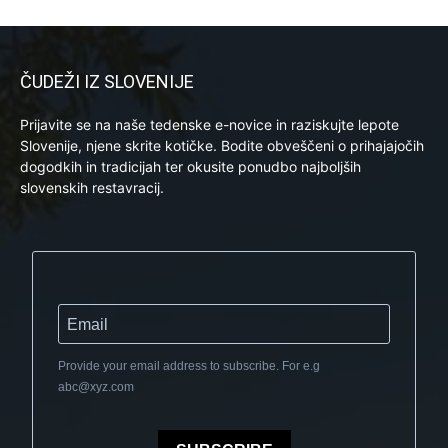
ČUDEŽI IZ SLOVENIJE
Prijavite se na naše tedenske e-novice in raziskujte lepote
Slovenije, njene skrite kotičke. Bodite obveščeni o prihajajočih
dogodkih in tradicijah ter okusite ponudbo najboljših
slovenskih restavracij.
Provide your email address to subscribe. For e.g
abc@xyz.com