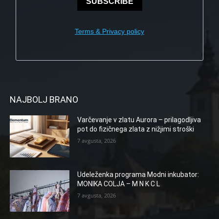
SUBSCRIBE
Terms & Privacy policy
NAJBOLJ BRANO
Varčevanje v zlatu Aurora – prilagodljiva
pot do fizičnega zlata z nižjimi stroški
7 avgusta, 2026
Udeleženka programa Modni inkubator:
MONIKA COLJA – M N K C L
7 avgusta, 2026