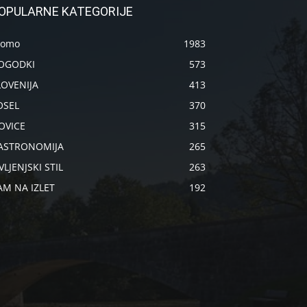
OPULARNE KATEGORIJE
romo
1983
OGODKI
573
LOVENIJA
413
OSEL
370
OVICE
315
ASTRONOMIJA
265
VLJENJSKI STIL
263
AM NA IZLET
192