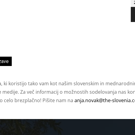
zave
a, ki koristijo tako vam kot našim slovenskim in mednarodni
e medije. Za več informacij o možnostih sodelovanja nas kont
ko celo brezplačno! Pišite nam na
anja.novak@the-slovenia.