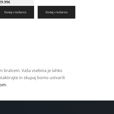
29.99
€
Dodaj v košarico
Dodaj v košarico
m bralcem. Vaša vsebina je lahko
aktirajte in skupaj bomo ustvarili
com
.