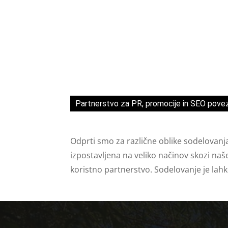
Partnerstvo za PR, promocije in SEO pove
Odprti smo za različne oblike sodelovanj
izpostavljena na veliko načinov skozi naš
koristno partnerstvo. Sodelovanje je lah