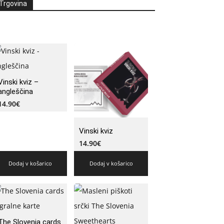
Trgovina
Vinski kviz –
angleščina
14.90
€
Vinski kviz
14.90
€
Dodaj v košarico
Dodaj v košarico
The Slovenia cards