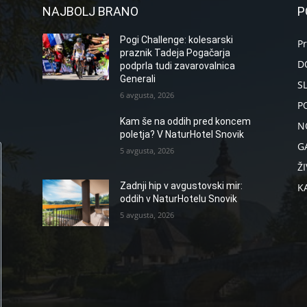
NAJBOLJ BRANO
P
Pogi Challenge: kolesarski
P
praznik Tadeja Pogačarja
D
podprla tudi zavarovalnica
Generali
S
6 avgusta, 2026
P
Kam še na oddih pred koncem
N
poletja? V NaturHotel Snovik
G
5 avgusta, 2026
ŽI
Zadnji hip v avgustovski mir:
K
oddih v NaturHotelu Snovik
5 avgusta, 2026