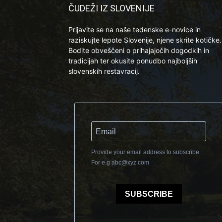
ČUDEŽI IZ SLOVENIJE
Prijavite se na naše tedenske e-novice in
raziskujte lepote Slovenije, njene skrite kotičke.
Bodite obveščeni o prihajajočih dogodkih in
tradicijah ter okusite ponudbo najboljših
slovenskih restavracij.
Provide your email address to subscribe.
For e.g
abc@xyz.com
SUBSCRIBE