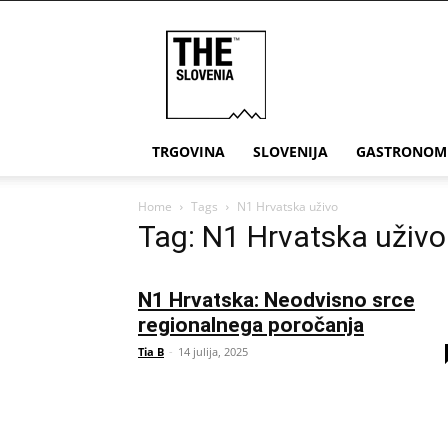
THE
Slovenia
TRGOVINA
SLOVENIJA
GASTRONOM
Home
Tags
N1 Hrvatska uživo
Tag: N1 Hrvatska uživo
N1 Hrvatska: Neodvisno srce
regionalnega poročanja
Tia B
-
14 julija, 2025