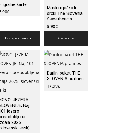
– igralne karte
Masleni piškoti
7.90
€
srčki The Slovenia
Sweethearts
5.90
€
Dodaj v košarico
Preberi več
Darilni paket THE
SLOVENIA pralines
17.99
€
NOVO: JEZERA
SLOVENIJE, Naj
101 jezero –
posodobljena
izdaja 2025
(slovenski jezik)