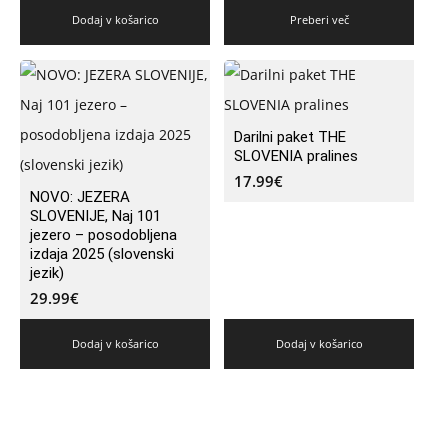
Dodaj v košarico
Preberi več
Darilni paket THE
SLOVENIA pralines
17.99
€
NOVO: JEZERA
SLOVENIJE, Naj 101
jezero – posodobljena
izdaja 2025 (slovenski
jezik)
29.99
€
Dodaj v košarico
Dodaj v košarico