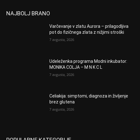
NAJBOLJ BRANO
Varčevanje v zlatu Aurora – prilagodljiva
pot do fizičnega zlata z nižjimi stroški
7 avgusta, 2026
Udeleženka programa Modni inkubator:
MONIKA COLJA – M N K C L
7 avgusta, 2026
Celiakija: simptomi, diagnoza in življenje
brez glutena
7 avgusta, 2026
POPULARNE KATEGORIJE