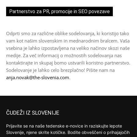
Partnerstvo za PR, promocije in SEO povezave
Odprti smo za različne oblike sodelovanja, ki koristijo tako
vam kot našim slovenskim in mednarodnim bralcem. Vaša
vsebina je lahko izpostavljena na veliko načinov skozi naše
medije. Za več informacij o možnostih sodelovanja nas
kontaktirajte in skupaj bomo ustvarili koristno partnerstvo.
Sodelovanje je lahko celo brezplačno! Pišite nam na
anja.novak@the-slovenia.com
.
ČUDEŽI IZ SLOVENIJE
Prijavite se na naše tedenske e-novice in raziskujte lepote
Slovenije, njene skrite kotičke. Bodite obveščeni o prihajajočih