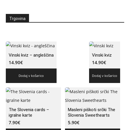
Trgovina
Vinski kviz – angleščina
Vinski kviz
14.90
€
14.90
€
Dodaj v košarico
Dodaj v košarico
The Slovenia cards –
Masleni piškoti srčki The
igralne karte
Slovenia Sweethearts
7.90
€
5.90
€