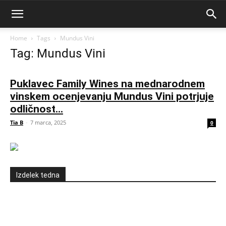
Home
Tags
Mundus Vini
Tag: Mundus Vini
Puklavec Family Wines na mednarodnem
vinskem ocenjevanju Mundus Vini potrjuje
odličnost...
Tia B
-
7 marca, 2025
0
Izdelek tedna