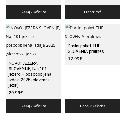
Dodaj v košarico
Preberi več
Darilni paket THE
SLOVENIA pralines
17.99
€
NOVO: JEZERA
SLOVENIJE, Naj 101
jezero – posodobljena
izdaja 2025 (slovenski
jezik)
29.99
€
Dodaj v košarico
Dodaj v košarico