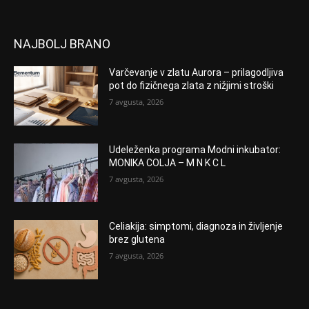
NAJBOLJ BRANO
Varčevanje v zlatu Aurora – prilagodljiva
pot do fizičnega zlata z nižjimi stroški
7 avgusta, 2026
Udeleženka programa Modni inkubator:
MONIKA COLJA – M N K C L
7 avgusta, 2026
Celiakija: simptomi, diagnoza in življenje
brez glutena
7 avgusta, 2026