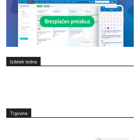
Izdelek tedna
Trgovina