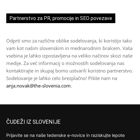
Partnerstvo za PR, promocije in SEO povezave
Odprti smo za različne oblike sodelovanja, ki koristijo tako
vam kot našim slovenskim in mednarodnim bralcem. Vaša
vsebina je lahko izpostavljena na veliko načinov skozi naše
medije. Za več informacij o možnostih sodelovanja nas
kontaktirajte in skupaj bomo ustvarili koristno partnerstvo.
Sodelovanje je lahko celo brezplačno! Pišite nam na
anja.novak@the-slovenia.com
.
ČUDEŽI IZ SLOVENIJE
Prijavite se na naše tedenske e-novice in raziskujte lepote