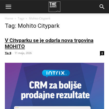
Home
Tags
Mohito Citypark
Tag: Mohito Citypark
V Cityparku se je odprla nova trgovina
MOHITO
Tia B
-
11 maja, 2026
0