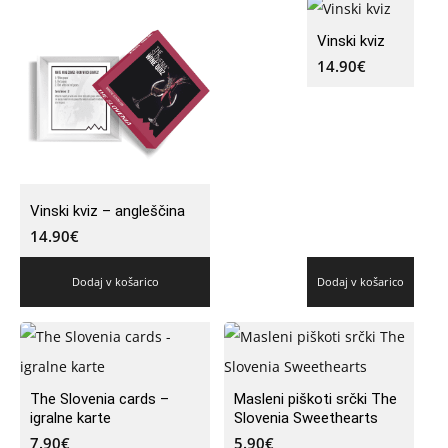
Vinski kviz
14.90
€
Vinski kviz – angleščina
14.90
€
Dodaj v košarico
Dodaj v košarico
The Slovenia cards –
Masleni piškoti srčki The
igralne karte
Slovenia Sweethearts
7.90
€
5.90
€