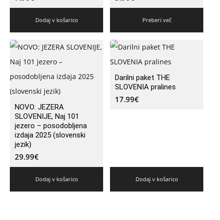
Dodaj v košarico
Preberi več
Darilni paket THE
SLOVENIA pralines
17.99
€
NOVO: JEZERA
SLOVENIJE, Naj 101
jezero – posodobljena
izdaja 2025 (slovenski
jezik)
29.99
€
Dodaj v košarico
Dodaj v košarico