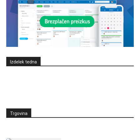
Izdelek tedna
Trgovina