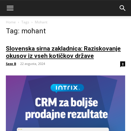
Home
Tags
Mohant
Tag: mohant
Slovenska sirna zakladnica: Raziskovanje
okusov iz vseh kotičkov države
Saso B
-
22 avgusta, 2024
0