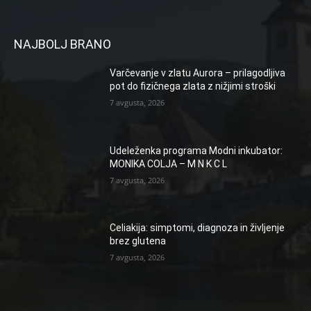
NAJBOLJ BRANO
Varčevanje v zlatu Aurora – prilagodljiva
pot do fizičnega zlata z nižjimi stroški
7 avgusta, 2026
Udeleženka programa Modni inkubator:
MONIKA COLJA – M N K C L
7 avgusta, 2026
Celiakija: simptomi, diagnoza in življenje
brez glutena
7 avgusta, 2026