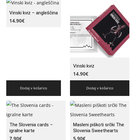
Vinski kviz – angleščina
14.90
€
Vinski kviz
14.90
€
Dodaj v košarico
Dodaj v košarico
The Slovenia cards –
Masleni piškoti srčki The
igralne karte
Slovenia Sweethearts
7.90
€
5.90
€