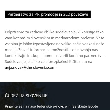
Partnerstvo za PR, promocije in SEO povezave
Odprti smo za različne oblike sodelovanja, ki koristijo tako
vam kot našim slovenskim in mednarodnim bralcem. Vaša
vsebina je lahko izpostavljena na veliko načinov skozi naše
medije. Za več informacij o možnostih sodelovanja nas
kontaktirajte in skupaj bomo ustvarili koristno partnerstvo.
Sodelovanje je lahko celo brezplačno! Pišite nam na
anja.novak@the-slovenia.com
.
ČUDEŽI IZ SLOVENIJE
Prijavite se na naše tedenske e-novice in raziskujte lepote