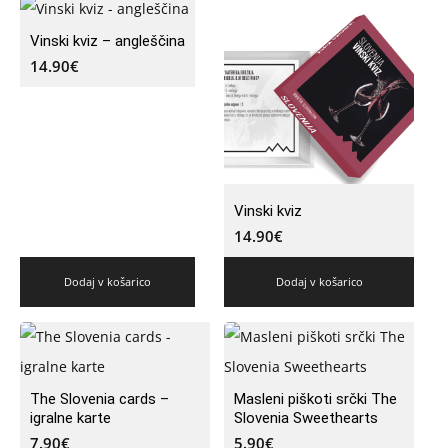
Vinski kviz – angleščina
14.90
€
Vinski kviz
14.90
€
Dodaj v košarico
Dodaj v košarico
The Slovenia cards –
Masleni piškoti srčki The
igralne karte
Slovenia Sweethearts
7.90
€
5.90
€