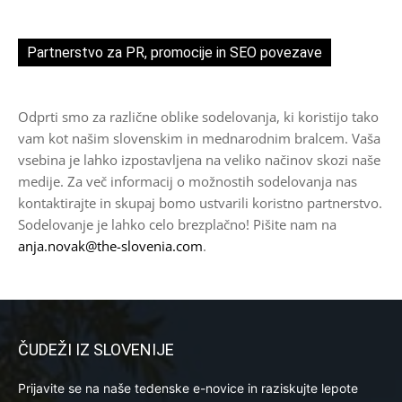
Partnerstvo za PR, promocije in SEO povezave
Odprti smo za različne oblike sodelovanja, ki koristijo tako
vam kot našim slovenskim in mednarodnim bralcem. Vaša
vsebina je lahko izpostavljena na veliko načinov skozi naše
medije. Za več informacij o možnostih sodelovanja nas
kontaktirajte in skupaj bomo ustvarili koristno partnerstvo.
Sodelovanje je lahko celo brezplačno! Pišite nam na
anja.novak@the-slovenia.com
.
ČUDEŽI IZ SLOVENIJE
Prijavite se na naše tedenske e-novice in raziskujte lepote