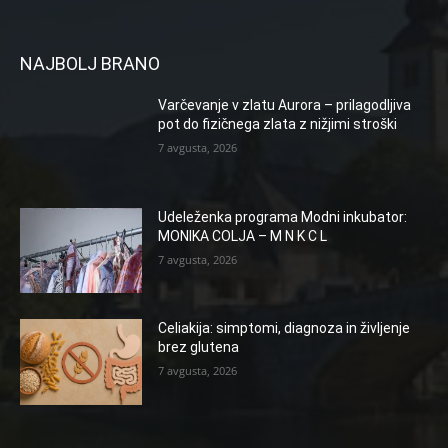
NAJBOLJ BRANO
Varčevanje v zlatu Aurora – prilagodljiva
pot do fizičnega zlata z nižjimi stroški
7 avgusta, 2026
Udeleženka programa Modni inkubator:
MONIKA COLJA – M N K C L
7 avgusta, 2026
Celiakija: simptomi, diagnoza in življenje
brez glutena
7 avgusta, 2026