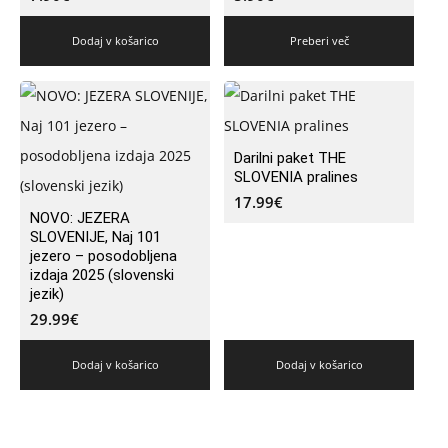
Dodaj v košarico
Preberi več
Darilni paket THE
SLOVENIA pralines
17.99
€
NOVO: JEZERA
SLOVENIJE, Naj 101
jezero – posodobljena
izdaja 2025 (slovenski
jezik)
29.99
€
Dodaj v košarico
Dodaj v košarico