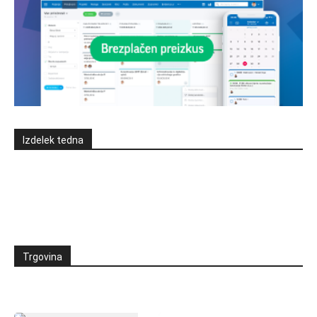
Izdelek tedna
Trgovina