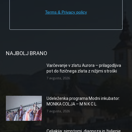
Terms & Privacy policy
NAJBOLJ BRANO
Varčevanje v zlatu Aurora – prilagodljiva
pot do fizičnega zlata z nižjimi stroški
7 avgusta, 2026
Udeleženka programa Modni inkubator:
MONIKA COLJA – M N K C L
7 avgusta, 2026
Celiakija: simptomi, diagnoza in življenje