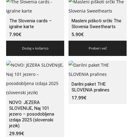
The Slovenia cards –
Masleni piškoti srčki The
igralne karte
Slovenia Sweethearts
7.90
€
5.90
€
Dodaj v košarico
Preberi več
Darilni paket THE
SLOVENIA pralines
17.99
€
NOVO: JEZERA
SLOVENIJE, Naj 101
jezero – posodobljena
izdaja 2025 (slovenski
jezik)
29.99
€