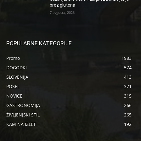
brez glutena
7 avgusta, 2026
POPULARNE KATEGORIJE
Promo
1983
DOGODKI
574
SLOVENIJA
413
POSEL
371
NOVICE
315
GASTRONOMIJA
266
ŽIVLJENJSKI STIL
265
KAM NA IZLET
192