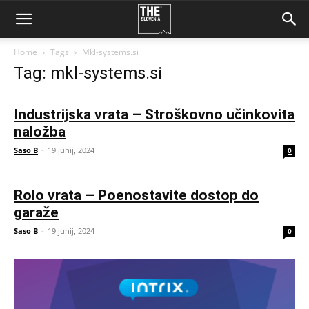
Home
Tags
Mkl-systems.si
Tag: mkl-systems.si
Industrijska vrata – Stroškovno učinkovita
naložba
Saso B
-
19 junij, 2024
0
Rolo vrata – Poenostavite dostop do
garaže
Saso B
-
19 junij, 2024
0