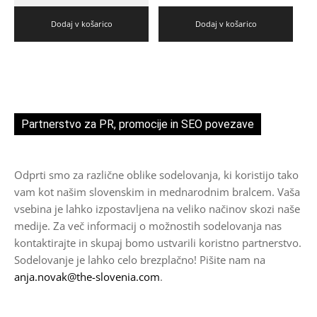
Dodaj v košarico
Dodaj v košarico
Partnerstvo za PR, promocije in SEO povezave
Odprti smo za različne oblike sodelovanja, ki koristijo tako
vam kot našim slovenskim in mednarodnim bralcem. Vaša
vsebina je lahko izpostavljena na veliko načinov skozi naše
medije. Za več informacij o možnostih sodelovanja nas
kontaktirajte in skupaj bomo ustvarili koristno partnerstvo.
Sodelovanje je lahko celo brezplačno! Pišite nam na
anja.novak@the-slovenia.com
.