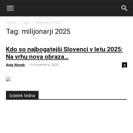
Home
Tags
Milijonarji 2025
Tag: milijonarji 2025
Kdo so najbogatejši Slovenci v letu 2025:
Na vrhu nova obraza...
Anja Novak
-
19 novembra, 2025
0
Izdelek tedna