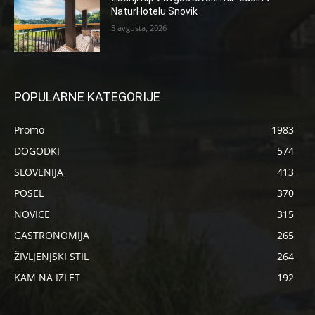
NaturHotelu Snovik
5 avgusta, 2026
POPULARNE KATEGORIJE
Promo
1983
DOGODKI
574
SLOVENIJA
413
POSEL
370
NOVICE
315
GASTRONOMIJA
265
ŽIVLJENJSKI STIL
264
KAM NA IZLET
192