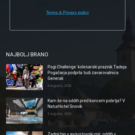
Terms & Privacy policy
NAJBOLJ BRANO
Pogi Challenge: kolesarski praznik Tadeja
Pogačarja podprla tudi zavarovalnica
Generali
6 avgusta, 2026
Kam še na oddih pred koncem poletja? V
NaturHotel Snovik
5 avgusta, 2026
Zadnji hip v avgustovski mir: oddih v