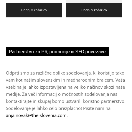
Dodaj v košarico
Dodaj v košarico
Partnerstvo za PR, promocije in SEO povezave
Odprti smo za različne oblike sodelovanja, ki koristijo tako
vam kot našim slovenskim in mednarodnim bralcem. Vaša
vsebina je lahko izpostavljena na veliko načinov skozi naše
medije. Za več informacij o možnostih sodelovanja nas
kontaktirajte in skupaj bomo ustvarili koristno partnerstvo.
Sodelovanje je lahko celo brezplačno! Pišite nam na
anja.novak@the-slovenia.com
.