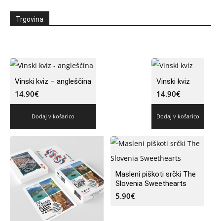
Trgovina
Vinski kviz – angleščina
Vinski kviz
14.90
€
14.90
€
Dodaj v košarico
Dodaj v košarico
Masleni piškoti srčki The
Slovenia Sweethearts
5.90
€