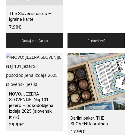
The Slovenia cards –
igralne karte
7.90
€
Dodaj v košarico
Preberi več
NOVO: JEZERA
SLOVENIJE, Naj 101
jezero – posodobljena
izdaja 2025 (slovenski
jezik)
Darilni paket THE
SLOVENIA pralines
29.99
€
17.99
€