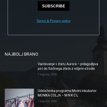
SUBSCRIBE
Terms & Privacy policy
NAJBOLJ BRANO
Varčevanje v zlatu Aurora – prilagodljiva
pot do fizičnega zlata z nižjimi stroški
7 avgusta, 2026
Udeleženka programa Modni inkubator:
MONIKA COLJA – M N K C L
7 avgusta, 2026