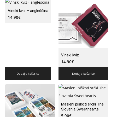
Vinski kviz – angleščina
14.90
€
Vinski kviz
14.90
€
Dodaj v košarico
Dodaj v košarico
Masleni piškoti srčki The
Slovenia Sweethearts
5.90
€