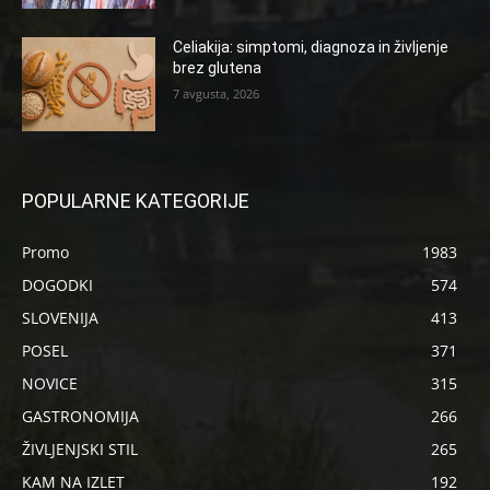
Celiakija: simptomi, diagnoza in življenje
brez glutena
7 avgusta, 2026
POPULARNE KATEGORIJE
Promo
1983
DOGODKI
574
SLOVENIJA
413
POSEL
371
NOVICE
315
GASTRONOMIJA
266
ŽIVLJENJSKI STIL
265
KAM NA IZLET
192