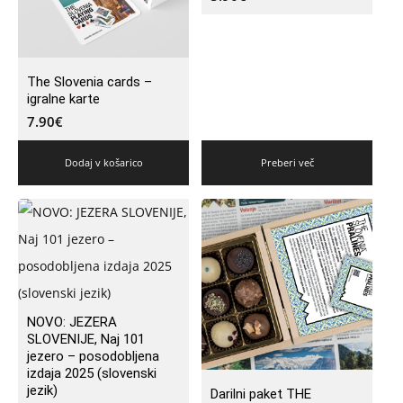
The Slovenia cards –
igralne karte
7.90
€
Dodaj v košarico
Preberi več
NOVO: JEZERA
SLOVENIJE, Naj 101
jezero – posodobljena
izdaja 2025 (slovenski
jezik)
Darilni paket THE