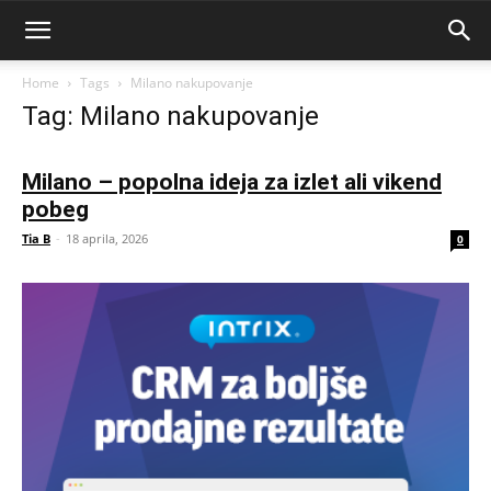
Home
Tags
Milano nakupovanje
Tag: Milano nakupovanje
Milano – popolna ideja za izlet ali vikend
pobeg
Tia B
-
18 aprila, 2026
0