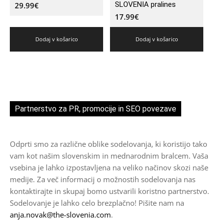
SLOVENIA pralines
29.99
€
17.99
€
Dodaj v košarico
Dodaj v košarico
Partnerstvo za PR, promocije in SEO povezave
Odprti smo za različne oblike sodelovanja, ki koristijo tako
vam kot našim slovenskim in mednarodnim bralcem. Vaša
vsebina je lahko izpostavljena na veliko načinov skozi naše
medije. Za več informacij o možnostih sodelovanja nas
kontaktirajte in skupaj bomo ustvarili koristno partnerstvo.
Sodelovanje je lahko celo brezplačno! Pišite nam na
anja.novak@the-slovenia.com
.