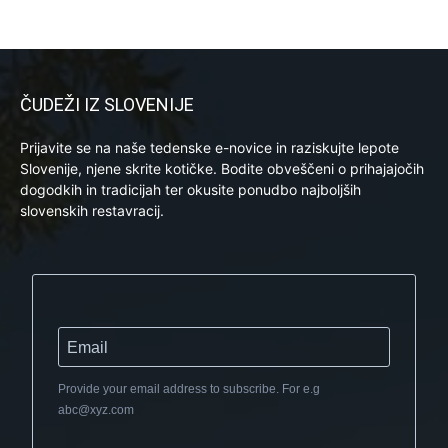
ČUDEŽI IZ SLOVENIJE
Prijavite se na naše tedenske e-novice in raziskujte lepote
Slovenije, njene skrite kotičke. Bodite obveščeni o prihajajočih
dogodkih in tradicijah ter okusite ponudbo najboljših
slovenskih restavracij.
Provide your email address to subscribe. For e.g
abc@xyz.com