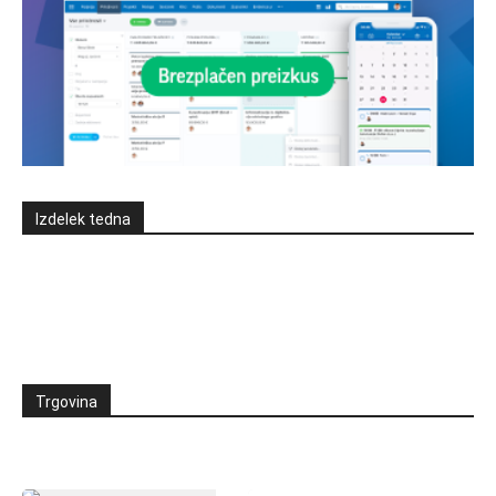
Izdelek tedna
Trgovina