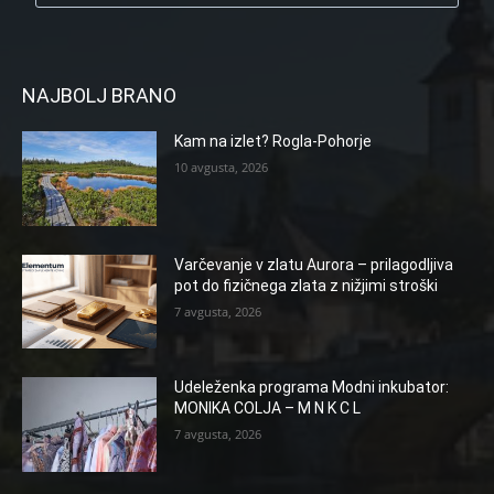
NAJBOLJ BRANO
Kam na izlet? Rogla-Pohorje
10 avgusta, 2026
Varčevanje v zlatu Aurora – prilagodljiva
pot do fizičnega zlata z nižjimi stroški
7 avgusta, 2026
Udeleženka programa Modni inkubator:
MONIKA COLJA – M N K C L
7 avgusta, 2026