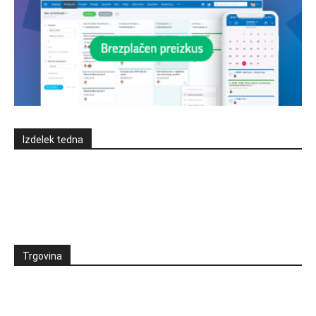
Izdelek tedna
Trgovina