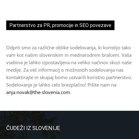
Partnerstvo za PR, promocije in SEO povezave
Odprti smo za različne oblike sodelovanja, ki koristijo tako
vam kot našim slovenskim in mednarodnim bralcem. Vaša
vsebina je lahko izpostavljena na veliko načinov skozi naše
medije. Za več informacij o možnostih sodelovanja nas
kontaktirajte in skupaj bomo ustvarili koristno partnerstvo.
Sodelovanje je lahko celo brezplačno! Pišite nam na
anja.novak@the-slovenia.com
.
ČUDEŽI IZ SLOVENIJE