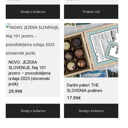
Dodaj v košarico
Preberi več
NOVO: JEZERA
SLOVENIJE, Naj 101
jezero – posodobljena
izdaja 2025 (slovenski
jezik)
Darilni paket THE
SLOVENIA pralines
29.99
€
17.99
€
Dodaj v košarico
Dodaj v košarico