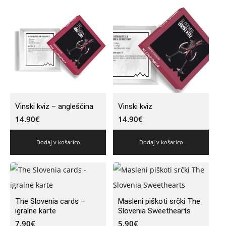
Vinski kviz – angleščina
Vinski kviz
14.90
€
14.90
€
Dodaj v košarico
Dodaj v košarico
The Slovenia cards –
Masleni piškoti srčki The
igralne karte
Slovenia Sweethearts
7.90
€
5.90
€