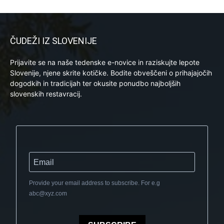
ČUDEŽI IZ SLOVENIJE
Prijavite se na naše tedenske e-novice in raziskujte lepote
Slovenije, njene skrite kotičke. Bodite obveščeni o prihajajočih
dogodkih in tradicijah ter okusite ponudbo najboljših
slovenskih restavracij.
Provide your email address to subscribe. For e.g
abc@xyz.com