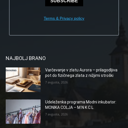
SUBSCRIBE
Terms & Privacy policy
NAJBOLJ BRANO
Varčevanje v zlatu Aurora – prilagodljiva
pot do fizičnega zlata z nižjimi stroški
7 avgusta, 2026
Udeleženka programa Modni inkubator:
MONIKA COLJA – M N K C L
7 avgusta, 2026