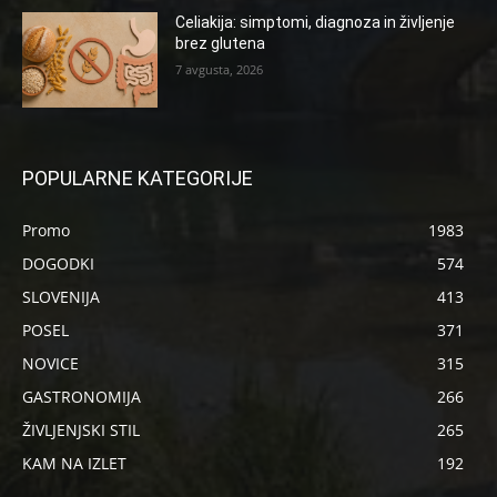
Celiakija: simptomi, diagnoza in življenje
brez glutena
7 avgusta, 2026
POPULARNE KATEGORIJE
Promo
1983
DOGODKI
574
SLOVENIJA
413
POSEL
371
NOVICE
315
GASTRONOMIJA
266
ŽIVLJENJSKI STIL
265
KAM NA IZLET
192