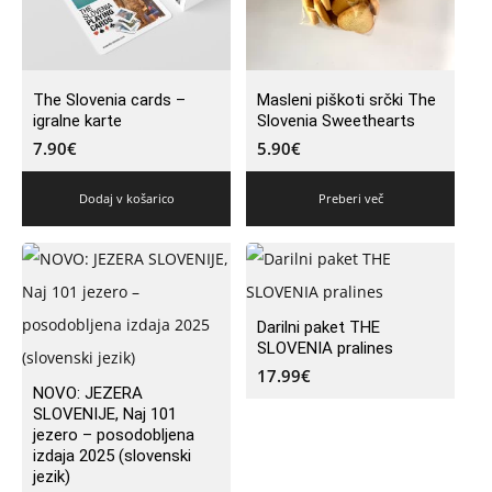
The Slovenia cards –
Masleni piškoti srčki The
igralne karte
Slovenia Sweethearts
7.90
€
5.90
€
Dodaj v košarico
Preberi več
Darilni paket THE
SLOVENIA pralines
17.99
€
NOVO: JEZERA
SLOVENIJE, Naj 101
jezero – posodobljena
izdaja 2025 (slovenski
jezik)