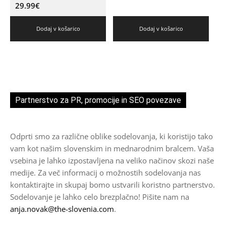
29.99
€
Dodaj v košarico
Dodaj v košarico
Partnerstvo za PR, promocije in SEO povezave
Odprti smo za različne oblike sodelovanja, ki koristijo tako
vam kot našim slovenskim in mednarodnim bralcem. Vaša
vsebina je lahko izpostavljena na veliko načinov skozi naše
medije. Za več informacij o možnostih sodelovanja nas
kontaktirajte in skupaj bomo ustvarili koristno partnerstvo.
Sodelovanje je lahko celo brezplačno! Pišite nam na
anja.novak@the-slovenia.com
.