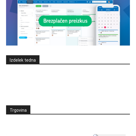
Izdelek tedna
Trgovina