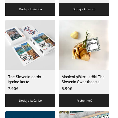
Dodaj v košarico
Dodaj v košarico
The Slovenia cards –
Masleni piškoti srčki The
igralne karte
Slovenia Sweethearts
7.90
€
5.90
€
Dodaj v košarico
Preberi več