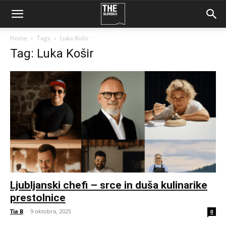
Home
Tags
Luka Košir
Tag: Luka Košir
Ljubljanski chefi – srce in duša kulinarike
prestolnice
Tia B
-
9 oktobra, 2025
0