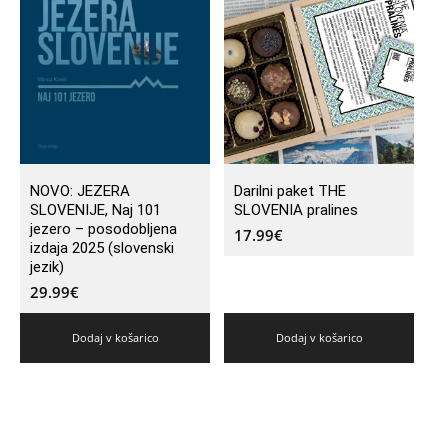
NOVO: JEZERA
Darilni paket THE
SLOVENIJE, Naj 101
SLOVENIA pralines
jezero – posodobljena
17.99
€
izdaja 2025 (slovenski
jezik)
29.99
€
Dodaj v košarico
Dodaj v košarico