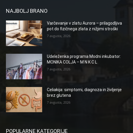
NAJBOLJ BRANO
Varčevanje v zlatu Aurora – prilagodljiva
pot do fizičnega zlata z nižjimi stroški
7 avgusta, 2026
Udeleženka programa Modni inkubator:
MONIKA COLJA – M N K C L
7 avgusta, 2026
Celiakija: simptomi, diagnoza in življenje
brez glutena
7 avgusta, 2026
POPULARNE KATEGORIJE