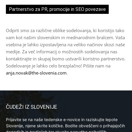
Partnerstvo za PR, promocije in SEO povezave
Odprti smo za različne oblike sodelovanja, ki koristijo tako
vam kot našim slovenskim in mednarodnim bralcem. Vaša
vsebina je lahko izpostavljena na veliko načinov skozi naše
medije. Za več informacij o možnostih sodelovanja nas
kontaktirajte in skupaj bomo ustvarili koristno partnerstvo.
Sodelovanje je lahko celo brezplačno! Pišite nam na
anja.novak@the-slovenia.com
.
ČUDEŽI IZ SLOVENIJE
Prijavite se na naše tedenske e-novice in raziskujte lepote
Slovenije, njene skrite kotičke. Bodite obveščeni o prihajajočih
dogodkih in tradicijah ter okusite ponudbo najboljših