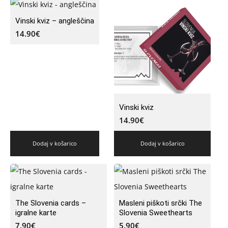
Vinski kviz – angleščina
14.90
€
Vinski kviz
14.90
€
Dodaj v košarico
Dodaj v košarico
The Slovenia cards –
Masleni piškoti srčki The
igralne karte
Slovenia Sweethearts
7.90
€
5.90
€