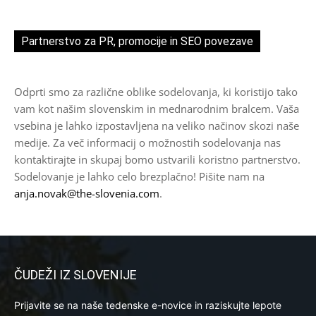
Partnerstvo za PR, promocije in SEO povezave
Odprti smo za različne oblike sodelovanja, ki koristijo tako
vam kot našim slovenskim in mednarodnim bralcem. Vaša
vsebina je lahko izpostavljena na veliko načinov skozi naše
medije. Za več informacij o možnostih sodelovanja nas
kontaktirajte in skupaj bomo ustvarili koristno partnerstvo.
Sodelovanje je lahko celo brezplačno! Pišite nam na
anja.novak@the-slovenia.com
.
ČUDEŽI IZ SLOVENIJE
Prijavite se na naše tedenske e-novice in raziskujte lepote