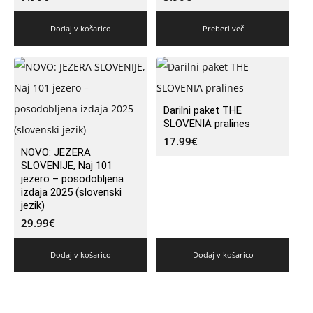
Dodaj v košarico
Preberi več
Darilni paket THE
SLOVENIA pralines
17.99
€
NOVO: JEZERA
SLOVENIJE, Naj 101
jezero – posodobljena
izdaja 2025 (slovenski
jezik)
29.99
€
Dodaj v košarico
Dodaj v košarico