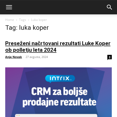
Home
Tags
Luka koper
Tag: luka koper
Preseženi načrtovani rezultati Luke Koper
ob polletju leta 2024
Anja Novak
-
27 avgusta, 2024
0