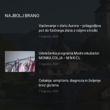
NAJBOLJ BRANO
Varčevanje v zlatu Aurora – prilagodljiva
pot do fizičnega zlata z nižjimi stroški
7 avgusta, 2026
Udeleženka programa Modni inkubator:
MONIKA COLJA – M N K C L
7 avgusta, 2026
Celiakija: simptomi, diagnoza in življenje
brez glutena
7 avgusta, 2026