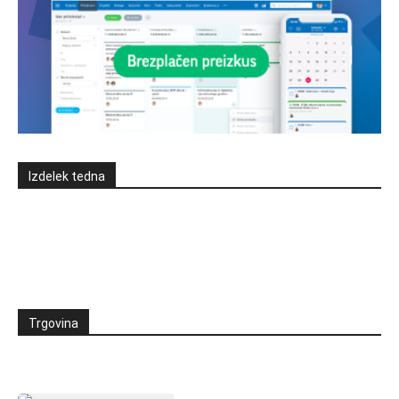
Izdelek tedna
Trgovina