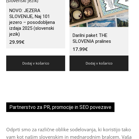
NOVO: JEZERA
SLOVENIJE, Naj 101
jezero – posodobljena
izdaja 2025 (slovenski
jezik)
Darilni paket THE
SLOVENIA pralines
29.99
€
17.99
€
Dodaj v košarico
Dodaj v košarico
Partnerstvo za PR, promocije in SEO povezave
Odprti smo za različne oblike sodelovanja, ki koristijo tako
vam kot našim slovenskim in mednarodnim bralcem. Vaša