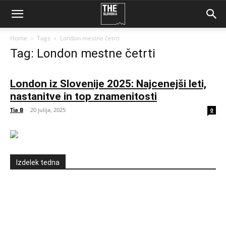
Home
Tags
London mestne četrti
Tag: London mestne četrti
London iz Slovenije 2025: Najcenejši leti,
nastanitve in top znamenitosti
Tia B
-
20 julija, 2025
0
Izdelek tedna