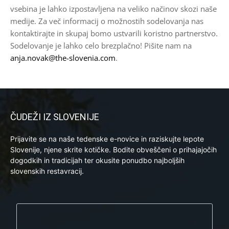
vsebina je lahko izpostavljena na veliko načinov skozi naše
medije. Za več informacij o možnostih sodelovanja nas
kontaktirajte in skupaj bomo ustvarili koristno partnerstvo.
Sodelovanje je lahko celo brezplačno! Pišite nam na
anja.novak@the-slovenia.com
.
ČUDEŽI IZ SLOVENIJE
Prijavite se na naše tedenske e-novice in raziskujte lepote
Slovenije, njene skrite kotičke. Bodite obveščeni o prihajajočih
dogodkih in tradicijah ter okusite ponudbo najboljših
slovenskih restavracij.