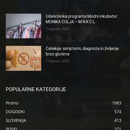
Udeleženka programa Modni inkubator:
MONIKA COLJA – M N K C L
7 avgusta, 2026
Celiakija: simptomi, diagnoza in življenje
brez glutena
7 avgusta, 2026
POPULARNE KATEGORIJE
Promo
1983
DOGODKI
574
SLOVENIJA
413
POSEL
371