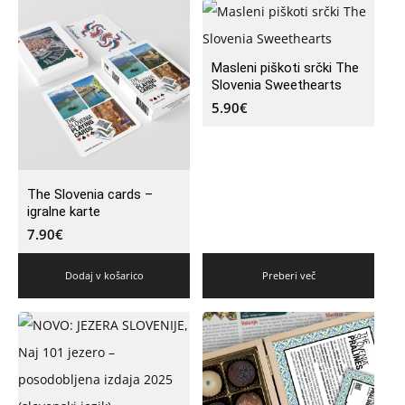
Masleni piškoti srčki The
Slovenia Sweethearts
5.90
€
The Slovenia cards –
igralne karte
7.90
€
Dodaj v košarico
Preberi več