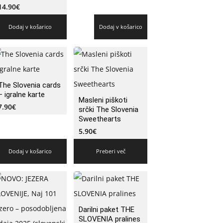
14.90
€
Dodaj v košarico
Dodaj v košarico
The Slovenia cards
– igralne karte
Masleni piškoti
7.90
€
srčki The Slovenia
Sweethearts
5.90
€
Dodaj v košarico
Preberi več
Darilni paket THE
SLOVENIA pralines