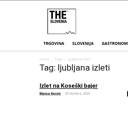
THE
Slovenia
TRGOVINA
SLOVENIJA
GASTRONOM
Home
Tags
Ljubljana izleti
Tag: ljubljana izleti
Izlet na Koseški bajer
Manca Korelc
-
29 oktobra, 2024