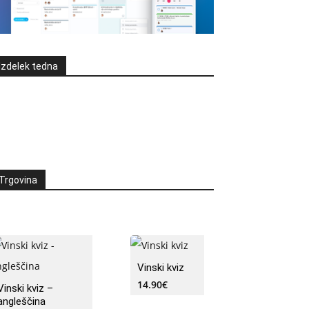
Izdelek tedna
Trgovina
Vinski kviz
14.90
€
Vinski kviz –
angleščina