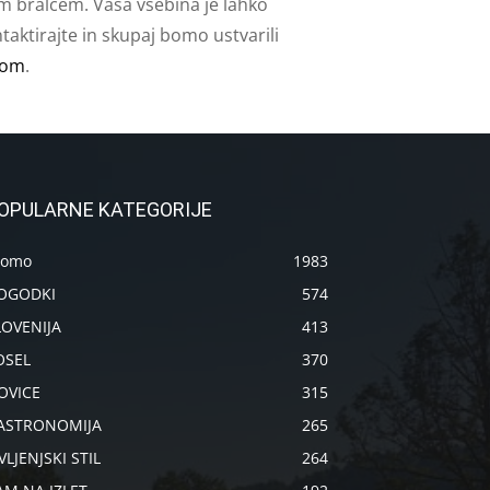
m bralcem. Vaša vsebina je lahko
aktirajte in skupaj bomo ustvarili
com
.
OPULARNE KATEGORIJE
romo
1983
OGODKI
574
LOVENIJA
413
OSEL
370
OVICE
315
ASTRONOMIJA
265
VLJENJSKI STIL
264