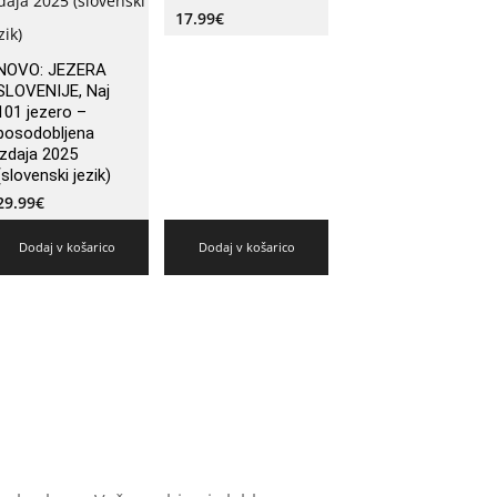
17.99
€
NOVO: JEZERA
SLOVENIJE, Naj
101 jezero –
posodobljena
izdaja 2025
(slovenski jezik)
29.99
€
Dodaj v košarico
Dodaj v košarico