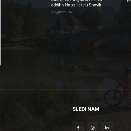
K
oddih v NaturHotelu Snovik
5 avgusta, 2026
SLEDI NAM