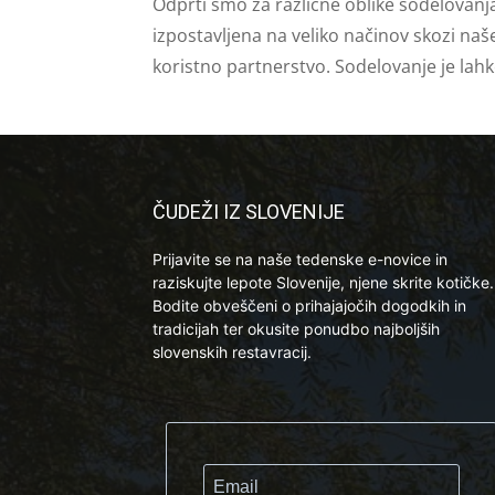
Odprti smo za različne oblike sodelovanj
izpostavljena na veliko načinov skozi naš
koristno partnerstvo. Sodelovanje je lah
ČUDEŽI IZ SLOVENIJE
Prijavite se na naše tedenske e-novice in
raziskujte lepote Slovenije, njene skrite kotičke.
Bodite obveščeni o prihajajočih dogodkih in
tradicijah ter okusite ponudbo najboljših
slovenskih restavracij.