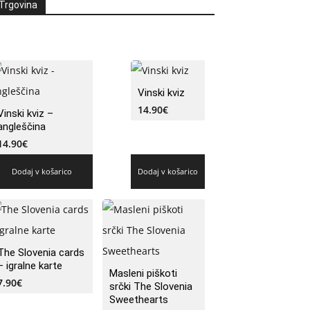
Trgovina
Vinski kviz
14.90
€
Vinski kviz –
angleščina
14.90
€
Dodaj v košarico
Dodaj v košarico
The Slovenia cards
– igralne karte
Masleni piškoti
7.90
€
srčki The Slovenia
Sweethearts