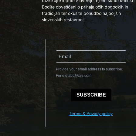
raziskujte lepote Slovenije, njene skrite kotičke.
Bodite obveščeni o prihajajočih dogodkih in
tradicijah ter okusite ponudbo najboljših
slovenskih restavracij.
Provide your email address to subscribe.
For e.g
abc@xyz.com
SUBSCRIBE
Terms & Privacy policy