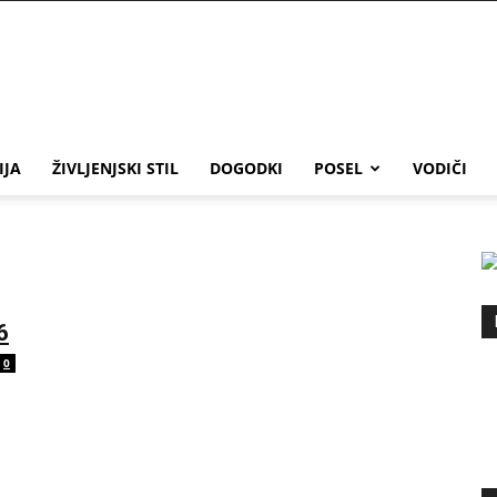
IJA
ŽIVLJENJSKI STIL
DOGODKI
POSEL
VODIČI
6
0