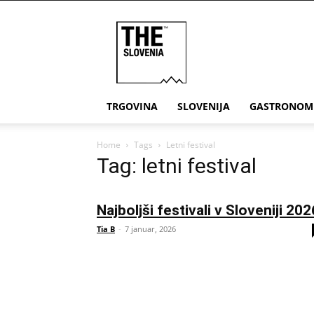
THE
Slovenia
TRGOVINA
SLOVENIJA
GASTRONOM
Home
Tags
Letni festival
Tag: letni festival
Najboljši festivali v Sloveniji 202
Tia B
-
7 januar, 2026