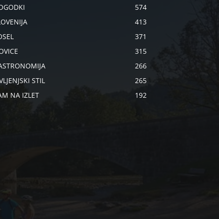
OGODKI
574
LOVENIJA
413
OSEL
371
OVICE
315
ASTRONOMIJA
266
VLJENJSKI STIL
265
AM NA IZLET
192