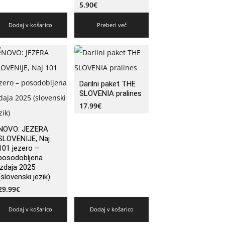
5.90
€
Dodaj v košarico
Preberi več
Darilni paket THE
SLOVENIA pralines
17.99
€
NOVO: JEZERA
SLOVENIJE, Naj
101 jezero –
posodobljena
izdaja 2025
(slovenski jezik)
29.99
€
Dodaj v košarico
Dodaj v košarico