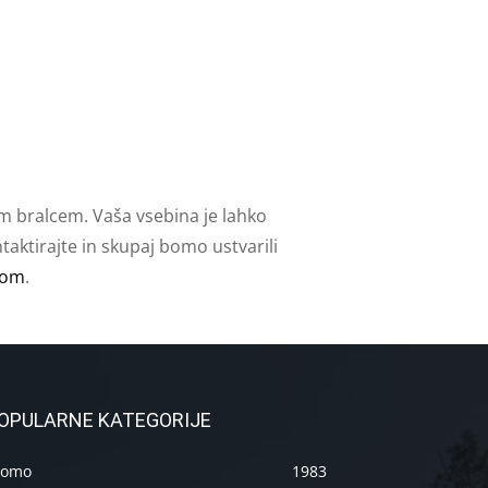
m bralcem. Vaša vsebina je lahko
aktirajte in skupaj bomo ustvarili
com
.
OPULARNE KATEGORIJE
romo
1983