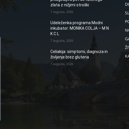
D
zlata z nižjimi stroški
7 avgusta, 2026
S
P
Udeleženka programa Modni
inkubator: MONIKA COLJA – M N
N
K C L
G
7 avgusta, 2026
ŽI
Celiakija: simptomi, diagnoza in
K
življenje brez glutena
7 avgusta, 2026