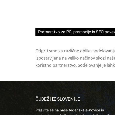
Partnerstvo za PR, promocije in SEO pove
Odprti smo za različne oblike sodelovanj
izpostavljena na veliko načinov skozi naš
koristno partnerstvo. Sodelovanje je lah
ČUDEŽI IZ SLOVENIJE
Prijavite se na naše tedenske e-novice in