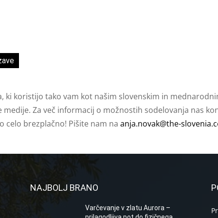
zave
a, ki koristijo tako vam kot našim slovenskim in mednarodni
e medije. Za več informacij o možnostih sodelovanja nas kont
ko celo brezplačno! Pišite nam na
anja.novak@the-slovenia.
NAJBOLJ BRANO
P
Varčevanje v zlatu Aurora –
P
prilagodljiva pot do fizičnega