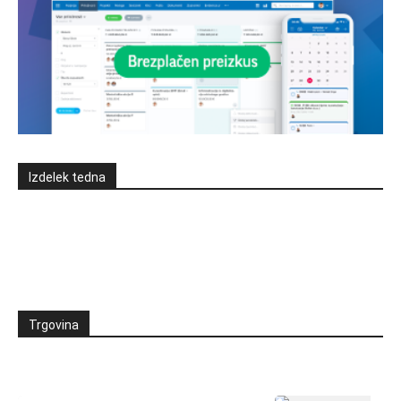
Izdelek tedna
Trgovina