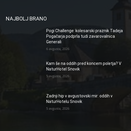
NAJBOLJ BRANO
Pogi Challenge: kolesarski praznik Tadeja
Pogačarja podprla tudi zavarovalnica
Generali
6 avgusta, 2026
Kam še na oddih pred koncem poletja? V
NaturHotel Snovik
5 avgusta, 2026
Zadnji hip v avgustovski mir: oddih v
NaturHotelu Snovik
5 avgusta, 2026