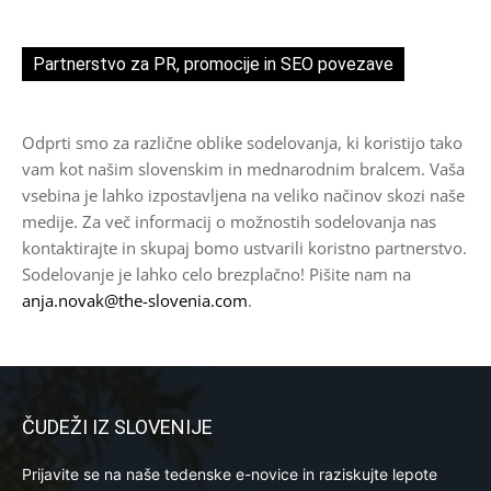
Partnerstvo za PR, promocije in SEO povezave
Odprti smo za različne oblike sodelovanja, ki koristijo tako
vam kot našim slovenskim in mednarodnim bralcem. Vaša
vsebina je lahko izpostavljena na veliko načinov skozi naše
medije. Za več informacij o možnostih sodelovanja nas
kontaktirajte in skupaj bomo ustvarili koristno partnerstvo.
Sodelovanje je lahko celo brezplačno! Pišite nam na
anja.novak@the-slovenia.com
.
ČUDEŽI IZ SLOVENIJE
Prijavite se na naše tedenske e-novice in raziskujte lepote