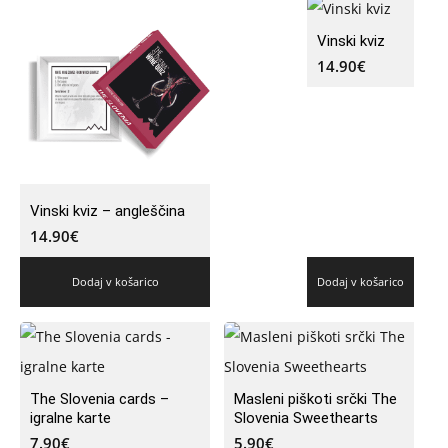
Vinski kviz
14.90
€
Vinski kviz – angleščina
14.90
€
Dodaj v košarico
Dodaj v košarico
The Slovenia cards –
Masleni piškoti srčki The
igralne karte
Slovenia Sweethearts
7.90
€
5.90
€