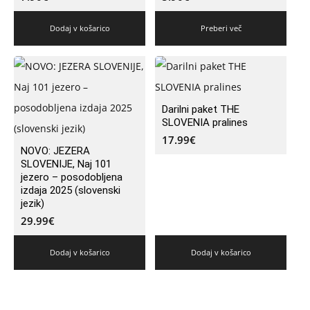
Dodaj v košarico
Preberi več
Darilni paket THE
SLOVENIA pralines
17.99
€
NOVO: JEZERA
SLOVENIJE, Naj 101
jezero – posodobljena
izdaja 2025 (slovenski
jezik)
29.99
€
Dodaj v košarico
Dodaj v košarico