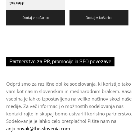
29.99
€
Dodaj v košarico
Dodaj v košarico
Partnerstvo za PR, promocije in SEO povezave
Odprti smo za različne oblike sodelovanja, ki koristijo tako
vam kot našim slovenskim in mednarodnim bralcem. Vaša
vsebina je lahko izpostavljena na veliko načinov skozi naše
medije. Za več informacij o možnostih sodelovanja nas
kontaktirajte in skupaj bomo ustvarili koristno partnerstvo.
Sodelovanje je lahko celo brezplačno! Pišite nam na
anja.novak@the-slovenia.com
.