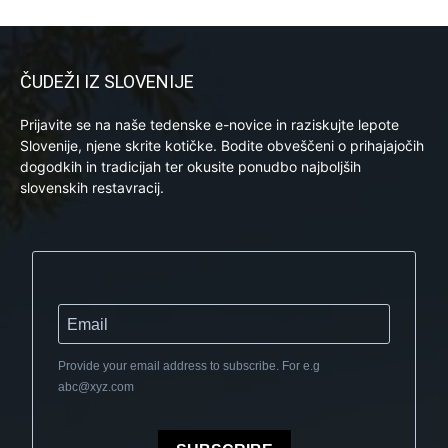
ČUDEŽI IZ SLOVENIJE
Prijavite se na naše tedenske e-novice in raziskujte lepote
Slovenije, njene skrite kotičke. Bodite obveščeni o prihajajočih
dogodkih in tradicijah ter okusite ponudbo najboljših
slovenskih restavracij.
Provide your email address to subscribe. For e.g
abc@xyz.com