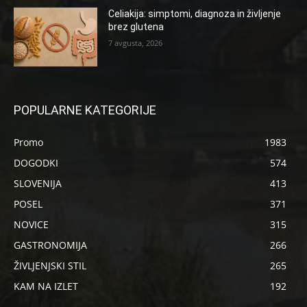
Celiakija: simptomi, diagnoza in življenje
brez glutena
7 avgusta, 2026
POPULARNE KATEGORIJE
Promo
1983
DOGODKI
574
SLOVENIJA
413
POSEL
371
NOVICE
315
GASTRONOMIJA
266
ŽIVLJENJSKI STIL
265
KAM NA IZLET
192