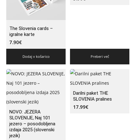
The Slovenia cards –
igralne karte
7.90
€
Dodaj v košarico
Preberi več
Darilni paket THE
SLOVENIA pralines
17.99
€
NOVO: JEZERA
SLOVENIJE, Naj 101
jezero – posodobljena
izdaja 2025 (slovenski
jezik)